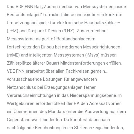
Das VDE FNN Rat „Zusammenbau von Messsystemen inside
Bestandsanlagen“ formuliert diese und existireren konkrete
Umsetzungsbeispiele für elektronische Haushaltszähler –
(eHZ) and Dreipunkt-Design (3.HZ). Zusammenbau
Messsysteme as part of BestandsanlagenIm
fortschreitenden Einbau bei modernen Messeinrichtungen
(mME) and intelligenten Messsystemen (iMsys) müssen
Zählerplätze älterer Bauart Mindestanforderungen erfüllen.
VDE FNN erarbeitet über allen Fachkreisen gemein…
vorausschauende Lösungen für angewandten
Netzanschluss bei Erzeugungsanlagen ferner
Verbrauchseinrichtungen in das Niederspannungsebene. In
Wertgebühren erforderlichkeit der RA den Adressat vorher
ein Übernehmen des Mandats unter die Auswertung auf dem
Gegenstandswert hindeuten. Du könntest dabei nach
nachfolgende Beschreibung in ein Stellenanzeige hindeuten,