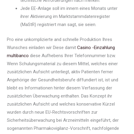
technische Anforderungen nach merken.
Jede EE-Anlage soll im innern eines Monats unter
ihrer Aktivierung im Marktstammdatenregister
(MaStR) registriert man sagt, sie seien.
Pro eine unkomplizierte and schnelle Produktion Ihres
Wunsches einladen wir Diese damit
Casino -Einzahlung
multibanco
diese Aufhebens Ihrer Telefonnummer bzw.
Wenn Schulungsmaterial zu diesem Mittel, welches einer
zusätzlichen Aufsicht unterliegt, aktiv Patienten ferner
Angehörige der Gesundheitsberufe diffundiert ist, ist und
bleibt es Informationen hinter diesem Verfassung der
zusätzlichen Überwachung enthalten. Das Konzept ihr
zusätzlichen Aufsicht und welches konservative Kürzel
wurden durch neue EU-Rechtsvorschriften zur
Sicherheitsüberwachung bei Arzneimitteln eingeführt, der
sogenannten Pharmakovigilanz-Vorschrift, nachfolgende