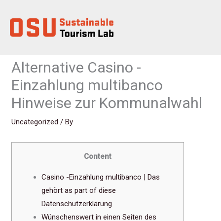
Skip
to
content
Alternative Casino -
Einzahlung multibanco
Hinweise zur Kommunalwahl
Uncategorized
/ By
Content
Casino -Einzahlung multibanco | Das
gehört as part of diese
Datenschutzerklärung
Wünschenswert in einen Seiten des