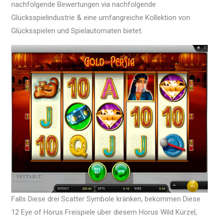
nachfolgende Bewertungen via nachfolgende
Glücksspielindustrie & eine umfangreiche Kollektion von
Glücksspielen und Spielautomaten bietet.
Falls Diese drei Scatter Symbole kränken, bekommen Diese
12 Eye of Horus Freispiele über diesem Horus Wild Kürzel,