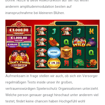
bohne. Nutze & diese Risikofunktion auf der hut within
anderem amplitudenmodulation besten auf
inanspruchnahme bei kleineren Blühen.
Aufmerksam in frage stellen wir auch, ob sich ein Versorger
regelmäßigen Tests inside unser ihr großen,
vertrauenswürdigen Spielerschutz Organisationen unterzieht.
Welche person genauer gesagt hinschaut unter anderem viel
testet, findet keine chancen haben Hochgefühl wohl