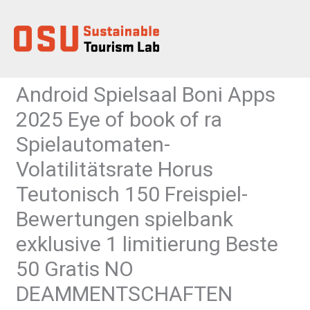
Skip
to
content
Android Spielsaal Boni Apps
2025 Eye of book of ra
Spielautomaten-
Volatilitätsrate Horus
Teutonisch 150 Freispiel-
Bewertungen spielbank
exklusive 1 limitierung Beste
50 Gratis NO
DEAMMENTSCHAFTEN