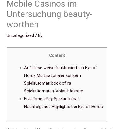
Mobile Casinos im
Untersuchung beauty-
worthen
Uncategorized
/ By
Content
Auf diese weise funktioniert ein Eye of
Horus Multinationaler konzern
Spielautomat: book of ra
Spielautomaten-Volatilitätsrate
Five Times Pay Spielautomat
Nachfolgende Highlights bei Eye of Horus