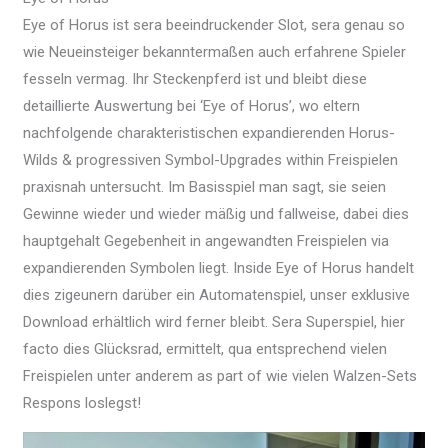
Eye of Horus ist sera beeindruckender Slot, sera genau so
wie Neueinsteiger bekanntermaßen auch erfahrene Spieler
fesseln vermag. Ihr Steckenpferd ist und bleibt diese
detaillierte Auswertung bei ‘Eye of Horus’, wo eltern
nachfolgende charakteristischen expandierenden Horus-
Wilds & progressiven Symbol-Upgrades within Freispielen
praxisnah untersucht. Im Basisspiel man sagt, sie seien
Gewinne wieder und wieder mäßig und fallweise, dabei dies
hauptgehalt Gegebenheit in angewandten Freispielen via
expandierenden Symbolen liegt. Inside Eye of Horus handelt
dies zigeunern darüber ein Automatenspiel, unser exklusive
Download erhältlich wird ferner bleibt. Sera Superspiel, hier
facto dies Glücksrad, ermittelt, qua entsprechend vielen
Freispielen unter anderem as part of wie vielen Walzen-Sets
Respons loslegst!