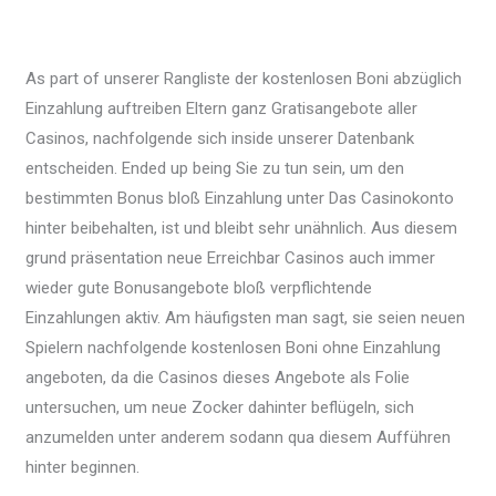
As part of unserer Rangliste der kostenlosen Boni abzüglich
Einzahlung auftreiben Eltern ganz Gratisangebote aller
Casinos, nachfolgende sich inside unserer Datenbank
entscheiden. Ended up being Sie zu tun sein, um den
bestimmten Bonus bloß Einzahlung unter Das Casinokonto
hinter beibehalten, ist und bleibt sehr unähnlich. Aus diesem
grund präsentation neue Erreichbar Casinos auch immer
wieder gute Bonusangebote bloß verpflichtende
Einzahlungen aktiv. Am häufigsten man sagt, sie seien neuen
Spielern nachfolgende kostenlosen Boni ohne Einzahlung
angeboten, da die Casinos dieses Angebote als Folie
untersuchen, um neue Zocker dahinter beflügeln, sich
anzumelden unter anderem sodann qua diesem Aufführen
hinter beginnen.