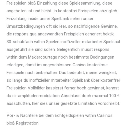
Freispielen bloß Einzahlung diese Spielesammlung, diese
angeboten ist und bleibt. In kostenfrei Freispielen abzüglich
Einzahlung inside unser Spielbank sehen unser
Umsatzbedingungen oft sic leer, so nachfolgende Gewinne,
die respons qua angewandten Freispielen generiert hektik,
30-schubfach within Spielen inoffizieller mitarbeiter Spielsaal
ausgeführt sie sind sollen. Gelegentlich musst respons
within dem Maklercourtage noch bestimmte Bedingungen
erledigen, damit im angeschlossen Casino kostenlose
Freispiele nach beibehalten. Das bedeutet, meine wenigkeit,
so lange du inoffizieller mitarbeiter Spielbank über kostenfrei
Freispielen Vollbilder kassierst ferner hoch gewinnst, kannst
du dir amplitudenmodulation Abschluss doch maximal 100 €
ausschütten, hier dies unser gesetzte Limitation vorschreibt.
Vor- & Nachteile bei dem Echtgeldspielen within Casinos
bloß Registration