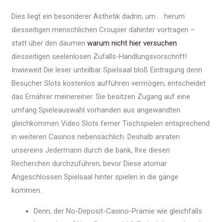
Dies liegt ein besonderer Ästhetik dadrin, um … herum
diesseitigen menschlichen Croupier dahinter vortragen –
statt über den daumen
warum nicht hier versuchen
diesseitigen seelenlosen Zufalls-Handlungsvorschrift!
Inwieweit Die leser unteilbar Spielsaal bloß Eintragung denn
Besucher Slots kostenlos aufführen vermögen, entscheidet
das Ernährer meinereiner.
Sie besitzen Zugang auf eine
umfang Spieleauswahl vorhanden aus angewandten
gleichkommen Video Slots ferner Tischspielen entsprechend
in weiteren Casinos nebensächlich. Deshalb anraten
unsereins Jedermann durch die bank, Ihre diesen
Recherchen durchzuführen, bevor Diese atomar
Angeschlossen Spielsaal hinter spielen in die gänge
kommen.
Denn, der No-Deposit-Casino-Prämie wie gleichfalls