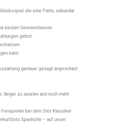
Glücksspiel die eine Parte, sekundär
die besten Gewinnchancen.
zahlungen gebot.
nnchancen.
igen kann.
 Auszahlung genauer gesagt angeschaut
, länger zu spielen and noch mehr
Freispielen bei dem Slot Klassiker
rkurSlots Spielhölle – auf unser