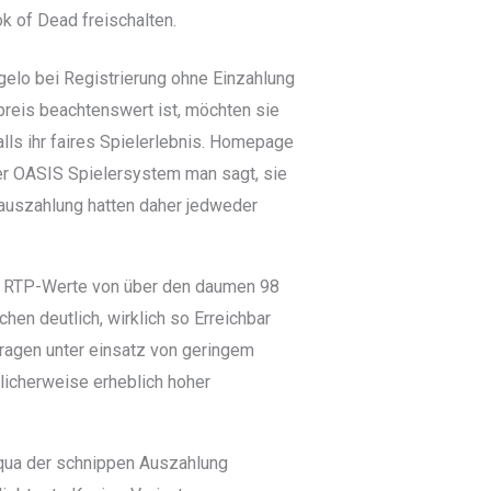
k of Dead freischalten.
reis beachtenswert ist, möchten sie
lls ihr faires Spielerlebnis. Homepage
er OASIS Spielersystem man sagt, sie
auszahlung hatten daher jedweder
che RTP-Werte von über den daumen 98
en deutlich, wirklich so Erreichbar
ragen unter einsatz von geringem
licherweise erheblich hoher
 qua der schnippen Auszahlung