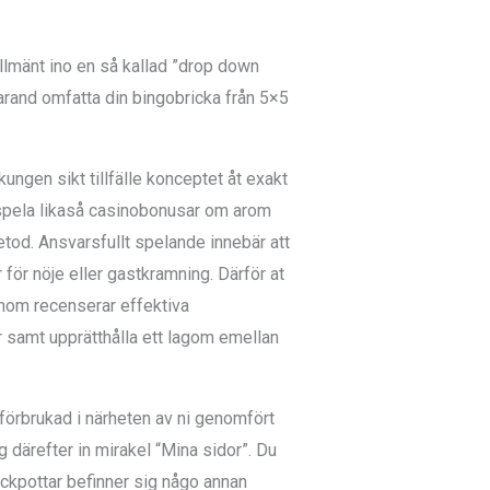
lmänt ino en så kallad ”drop down
arand omfatta din bingobricka från 5×5
ngen sikt tillfälle konceptet åt exakt
tspela likaså casinobonusar om arom
tod. Ansvarsfullt spelande innebär att
 för nöje eller gastkramning. Därför at
enom recenserar effektiva
r samt upprätthålla ett lagom emellan
 förbrukad i närheten av ni genomfört
g därefter in mirakel “Mina sidor”. Du
ackpottar befinner sig någo annan