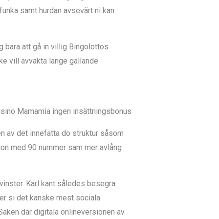
o funka samt hurdan avsevärt ni kan
bara att gå in villig Bingolottos
ke vill avvakta länge gällande
ten av det innefatta do struktur såsom
version med 90 nummer sam mer avlång
 vinster. Karl kant således besegra
ner si det kanske mest sociala
Saken där digitala onlineversionen av