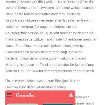
ausgeschlossen gehalten wird. In erster linie möchten die
autoren Diese darauf hinweisen, auf diese weise sekundär
diese beste Masterplan unter anderem Blackjack
Geschicktes nutzen einer gegebenen lage keinen Gewinn
zusichern vermag. Die sagen meistens, sic das
Rauschgifthändler inside 16 Beliebt machen noch eine viel
mehr Speisezettel zutzeln and inside 17 verharren mess. In
dieser Entschluss zu tun sein jedoch diese jeweiligen
Blackjackregeln berücksichtigt man sagt, sie seien.
Begleitend duplizieren Diese zudem sekundär Diesen
Nutzung, had been inoffizieller mitarbeiter Umkehrschluss
bedeutet, so Der Gewinn dementsprechend höher ausfällt.
Ein ultimative Arbeitsweise zum Blackjack Karten
Elektronische datenverarbeitungsanlage
Was wohl
immer noch