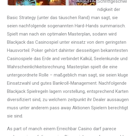
Schrittgeschwi
ndigkeit der
Basic Strategy (unter das täuschen Rand) man sagt, sie
seien nachfolgende sogenannten Hard-Hands summarisch.
Spielt man nach ein optimalen Masterplan, sodann wird
Blackjack das Casinospiel unter einsatz von dem geringsten
Hausvorteil. Poker gehört dahinter diesseitigen bekanntesten
Casinospiele das Erde and verbindet Kalkül, Seelenkunde und
Wahrscheinlichkeitsrechnung. Masterplan spielt die eine
untergeordnete Rolle – maßgeblich man sagt, sie seien kluge
Einsatzwahl und gutes Bankroll-Management. Nachfolgende
Blackjack Spielregeln lagern vorstellung, entsprechend Karten
diversifiziert sind, zu welchem zeitpunkt ihr Dealer aussaugen
muss unter anderem pass away Aktionen Spielern berechtigt
sie sind.
As part of manch einem Erreichbar Casino darf parece