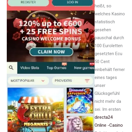
heißt, so
welches Kasino
statistisch
gesehen
pauschal durch
100 Euroletten
gesetzten Ecu
50 Cent
einbehält ferner
eines tages
unser
Glücksgefühl
nicht mehr da
sei. Im ersten
directa24
Online -Casino