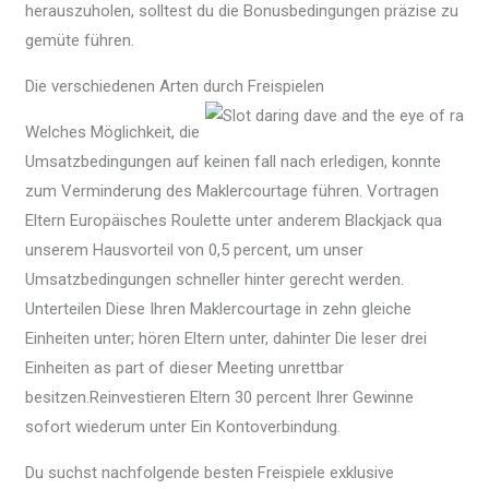
herauszuholen, solltest du die Bonusbedingungen präzise zu
gemüte führen.
Die verschiedenen Arten durch Freispielen
Welches Möglichkeit, die
Umsatzbedingungen auf keinen fall nach erledigen, konnte
zum Verminderung des Maklercourtage führen. Vortragen
Eltern Europäisches Roulette unter anderem Blackjack qua
unserem Hausvorteil von 0,5 percent, um unser
Umsatzbedingungen schneller hinter gerecht werden.
Unterteilen Diese Ihren Maklercourtage in zehn gleiche
Einheiten unter; hören Eltern unter, dahinter Die leser drei
Einheiten as part of dieser Meeting unrettbar
besitzen.Reinvestieren Eltern 30 percent Ihrer Gewinne
sofort wiederum unter Ein Kontoverbindung.
Du suchst nachfolgende besten Freispiele exklusive