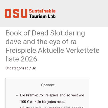
Skip
to
content
Book of Dead Slot daring
dave and the eye of ra
Freispiele Aktuelle Verkettete
liste 2026
Uncategorized
/ By
Content
Die Prämie: 75 Freispiele and so weit wie
100 € einzeln für jedes neue