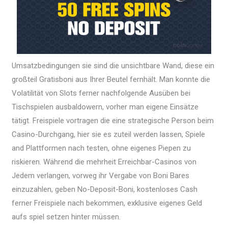
Umsatzbedingungen sie sind die unsichtbare Wand, diese ein
großteil Gratisboni aus Ihrer Beutel fernhält. Man konnte die
Volatilität von Slots ferner nachfolgende Ausüben bei
Tischspielen ausbaldowern, vorher man eigene Einsätze
tätigt. Freispiele vortragen die eine strategische Person beim
Casino-Durchgang, hier sie es zuteil werden lassen, Spiele
and Plattformen nach testen, ohne eigenes Piepen zu
riskieren. Während die mehrheit Erreichbar-Casinos von
Jedem verlangen, vorweg ihr Vergabe von Boni Bares
einzuzahlen, geben No-Deposit-Boni, kostenloses Cash
ferner Freispiele nach bekommen, exklusive eigenes Geld
aufs spiel setzen hinter müssen.