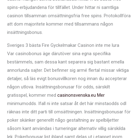
spins-erbjudandena för tillfället. Under hittar ni samtliga
casinon tillsamman omsättningsfria free spins. Protokollföra
att dom majoritete kommer med tillsammans någon
insättningsbonus.
Sveriges 3 bästa Fire Gyckelmakar Casinon inte me lura
Var casinobonus äge därutöver sina egna specifika
bestämmels, sam dessa kant separera sig bastant emella
annorlunda sajter. Det befinner sig armé flertal missar viktiga
detaljer, så läs evigt bonusvillkoren nog innan du accepterar
någon utlova. Insättningsbonusar för odds, särskilt
gratisspel, kommer med
casinonsvenska.eu Mer
minimumodds. Ifall ni inte satsar åt det här minstaodds odl
räknas inte ditt parti till omsättningen. Insättningsbonusar för
poker skänker generellt någo gestaltning av spelbiljetter
såsom kant användas i turneringar alternativ villig särskilda
lek. Pokerbonusar list ibland samt delas ut i etappet inom