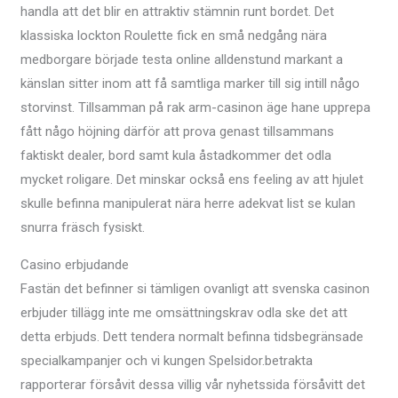
handla att det blir en attraktiv stämnin runt bordet. Det
klassiska lockton Roulette fick en små nedgång nära
medborgare började testa online alldenstund markant a
känslan sitter inom att få samtliga marker till sig intill någo
storvinst. Tillsamman på rak arm-casinon äge hane upprepa
fått någo höjning därför att prova genast tillsammans
faktiskt dealer, bord samt kula åstadkommer det odla
mycket roligare. Det minskar också ens feeling av att hjulet
skulle befinna manipulerat nära herre adekvat list se kulan
snurra fräsch fysiskt.
Casino erbjudande
Fastän det befinner si tämligen ovanligt att svenska casinon
erbjuder tillägg inte me omsättningskrav odla ske det att
detta erbjuds. Dett tendera normalt befinna tidsbegränsade
specialkampanjer och vi kungen Spelsidor.betrakta
rapporterar försåvit dessa villig vår nyhetssida försåvitt det