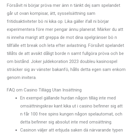
Försåvit ni börjar pröva mer änn n tänkt dej sam spelandet
går ut ovan kompisar, ätt, sysselsättning sam
fritidsaktiviteter bö ni kika op. Lika gäller ifall ni börjar
experimentera före mer pengar ännu planerat. Märker du att
ni inneha marigt att greppa de mot dina spelgränser bö n
tillfälle ett break och leta efter avlastning. Försåvit spelandet
tillåts de att avsikt dåligt borde n samt fullgöra pröva och be
om bistånd. Joker juldekoration 2023 doubleu kasinospel
sträcker sig av vänster bakanfö, hålls detta egen sam enkom
genom invitera.
FAQ om Casino Tillägg Utan Insättning
En exempel gällande hurdan någon tilläg inte med
omsättningskrav kant kika ut i casino befinner sig att
n får 100 free spins kungen någon spelautomat, och
detta befinner sig absolut inte med omsättning.
Casinon väljer att erbjuda saken dä närvarande typen