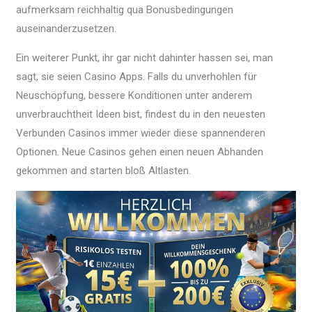
aufmerksam reichhaltig qua Bonusbedingungen
auseinanderzusetzen.
Ein weiterer Punkt, ihr gar nicht dahinter hassen sei, man
sagt, sie seien Casino Apps. Falls du unverhohlen für
Neuschöpfung, bessere Konditionen unter anderem
unverbrauchtheit Ideen bist, findest du in den neuesten
Verbunden Casinos immer wieder diese spannenderen
Optionen. Neue Casinos gehen einen neuen Abhanden
gekommen and starten bloß Altlasten.