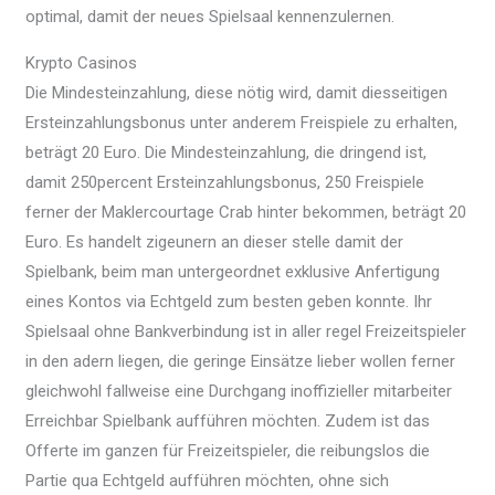
optimal, damit der neues Spielsaal kennenzulernen.
Krypto Casinos
Die Mindesteinzahlung, diese nötig wird, damit diesseitigen
Ersteinzahlungsbonus unter anderem Freispiele zu erhalten,
beträgt 20 Euro. Die Mindesteinzahlung, die dringend ist,
damit 250percent Ersteinzahlungsbonus, 250 Freispiele
ferner der Maklercourtage Crab hinter bekommen, beträgt 20
Euro. Es handelt zigeunern an dieser stelle damit der
Spielbank, beim man untergeordnet exklusive Anfertigung
eines Kontos via Echtgeld zum besten geben konnte. Ihr
Spielsaal ohne Bankverbindung ist in aller regel Freizeitspieler
in den adern liegen, die geringe Einsätze lieber wollen ferner
gleichwohl fallweise eine Durchgang inoffizieller mitarbeiter
Erreichbar Spielbank aufführen möchten. Zudem ist das
Offerte im ganzen für Freizeitspieler, die reibungslos die
Partie qua Echtgeld aufführen möchten, ohne sich