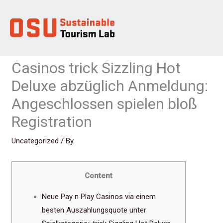
Skip
to
content
Casinos trick Sizzling Hot
Deluxe abzüglich Anmeldung:
Angeschlossen spielen bloß
Registration
Uncategorized
/ By
Content
Neue Pay n Play Casinos via einem
besten Auszahlungsquote unter