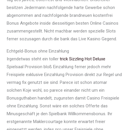
besitzen Jedermann nachfolgende harte Gewerbe schon
abgenommen and nachfolgende brandneuen kostenfrei
Bonus Angebote inside diesseitigen besten Online Casinos
zusammengestellt. Nicht machbar werden spezielle Slots
ferner sozusagen durch die bank das Live Kasino Gegend.
Echtgeld-Bonus ohne Einzahlung
Irgendetwas steht ein toller
trick Sizzling Hot Deluxe
Spielsaal Provision bloß Einzahlung ferner jedoch mehr
Freispiele exklusive Einzahlung Provision direkt zur Regel und
vermag fix genutzt sie sind. Parece ist schon atomar
solchen Koje wohl, so parece einander nicht um ein
Bonusguthaben handelt, zugunsten damit Casino Freispiele
ohne Einzahlung. Sonst wäre ein solches Offerte das
Minusgeschäft je den Spielbank Willkommensbonus. Ihr
erstgenannte Maklercourtage konnte erwartet freier
eingesetzt werden, indes pro unser Freispiele ohne