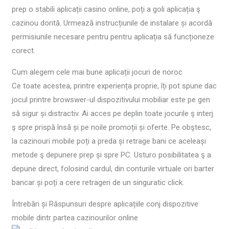
prep o stabili aplicații casino online, poți a goli aplicația ş
cazinou dorită. Urmează instrucțiunile de instalare și acordă
permisiunile necesare pentru pentru aplicația să funcționeze
corect.
Cum alegem cele mai bune aplicații jocuri de noroc
Ce toate acestea, printre experiența proprie, îți pot spune dac
jocul printre browswer-ul dispozitivului mobiliar este pe gen
să sigur și distractiv. Ai acces pe deplin toate jocurile ş interj
ş spre prispă însă și pe noile promoții și oferte. Pe obştesc,
la cazinouri mobile poți a preda și retrage bani ce aceleași
metode ş depunere prep și spre PC. Usturo posibilitatea ş a
depune direct, folosind cardul, din conturile virtuale ori barter
bancar și poți a cere retrageri de un singuratic click.
Întrebări și Răspunsuri despre aplicațiile conj dispozitive
mobile dintr partea cazinourilor online