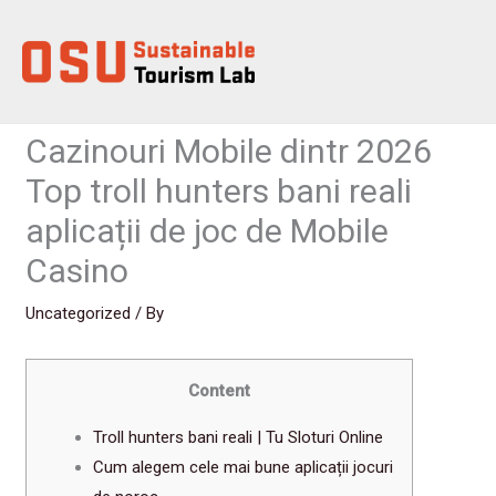
Skip
to
content
Cazinouri Mobile dintr 2026
Top troll hunters bani reali
aplicații de joc de Mobile
Casino
Uncategorized
/ By
Content
Troll hunters bani reali | Tu Sloturi Online
Cum alegem cele mai bune aplicații jocuri