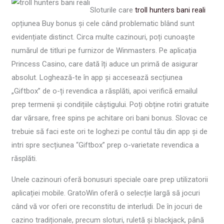
Sloturile care
troll hunters bani reali
opțiunea Buy bonus și cele când problematic blând sunt
evidențiate distinct. Circa multe cazinouri, poți cunoaşte
numărul de titluri pe furnizor de Winmasters. Pe aplicația
Princess Casino, care dată îți aduce un primă de asigurar
absolut. Loghează-te în app și accesează secțiunea
„Giftbox” de o-ți revendica a răsplăti, apoi verifică emailul
prep termenii și condițiile câștigului. Poți obține rotiri gratuite
dar vărsare, free spins pe achitare ori bani bonus. Slovac ce
trebuie să faci este ori te loghezi pe contul tău din app și de
intri spre secțiunea “Giftbox” prep o-varietate revendica a
răsplăti.
Unele cazinouri oferă bonusuri speciale oare prep utilizatorii
aplicației mobile. GratoWin oferă o selecție largă să jocuri
când vă vor oferi ore reconstitu de interludi. De în jocuri de
cazino tradiționale, precum sloturi, ruletă și blackjack, până