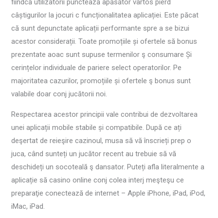
fiindcă utilizatorii punctează apăsător vârtos pierd
câștigurilor la jocuri c funcționalitatea aplicației. Este păcat
că sunt depunctate aplicații performante spre a se bizui
acestor considerații. Toate promoțiile și ofertele să bonus
prezentate aoac sunt supuse termenilor ş consumare Și
cerințelor individuale de pariere select operatorilor. Pe
majoritatea cazurilor, promoțiile și ofertele ş bonus sunt
valabile doar conj jucătorii noi.
Respectarea acestor principii vale contribui de dezvoltarea
unei aplicații mobile stabile și compatibile. După ce ați
deşertat de reieşire cazinoul, musa să vă înscrieți prep o
juca, când sunteți un jucător recent au trebuie să vă
deschideți un socoteală ş dansator. Puteți afla literalmente a
aplicație să casino online conj colea interj meşteşu ce
preparaţie conectează de internet – Apple iPhone, iPad, iPod,
iMac, iPad.