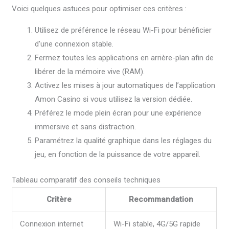
Voici quelques astuces pour optimiser ces critères :
Utilisez de préférence le réseau Wi-Fi pour bénéficier
d’une connexion stable.
Fermez toutes les applications en arrière-plan afin de
libérer de la mémoire vive (RAM).
Activez les mises à jour automatiques de l’application
Amon Casino si vous utilisez la version dédiée.
Préférez le mode plein écran pour une expérience
immersive et sans distraction.
Paramétrez la qualité graphique dans les réglages du
jeu, en fonction de la puissance de votre appareil.
Tableau comparatif des conseils techniques
Critère
Recommandation
Connexion internet
Wi-Fi stable, 4G/5G rapide