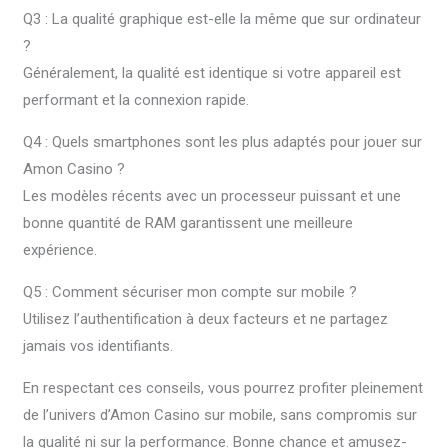
Q3 : La qualité graphique est-elle la même que sur ordinateur
?
Généralement, la qualité est identique si votre appareil est
performant et la connexion rapide.
Q4 : Quels smartphones sont les plus adaptés pour jouer sur
Amon Casino ?
Les modèles récents avec un processeur puissant et une
bonne quantité de RAM garantissent une meilleure
expérience.
Q5 : Comment sécuriser mon compte sur mobile ?
Utilisez l’authentification à deux facteurs et ne partagez
jamais vos identifiants.
En respectant ces conseils, vous pourrez profiter pleinement
de l’univers d’Amon Casino sur mobile, sans compromis sur
la qualité ni sur la performance. Bonne chance et amusez-