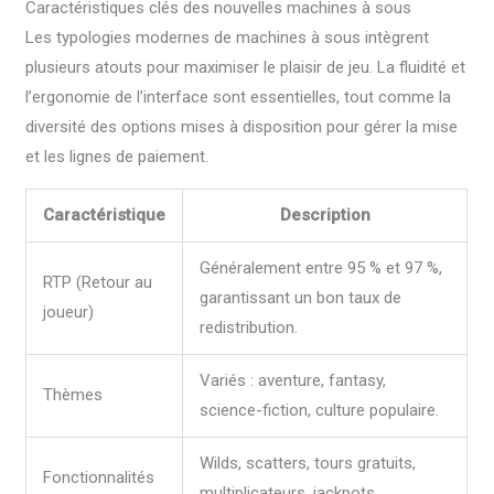
Caractéristiques clés des nouvelles machines à sous
Les typologies modernes de machines à sous intègrent
plusieurs atouts pour maximiser le plaisir de jeu. La fluidité et
l’ergonomie de l’interface sont essentielles, tout comme la
diversité des options mises à disposition pour gérer la mise
et les lignes de paiement.
Caractéristique
Description
Généralement entre 95 % et 97 %,
RTP (Retour au
garantissant un bon taux de
joueur)
redistribution.
Variés : aventure, fantasy,
Thèmes
science-fiction, culture populaire.
Wilds, scatters, tours gratuits,
Fonctionnalités
multiplicateurs, jackpots