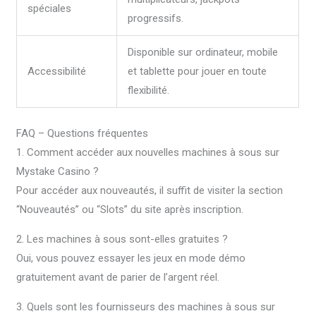
spéciales
progressifs.
Disponible sur ordinateur, mobile
Accessibilité
et tablette pour jouer en toute
flexibilité.
FAQ – Questions fréquentes
1. Comment accéder aux nouvelles machines à sous sur
Mystake Casino ?
Pour accéder aux nouveautés, il suffit de visiter la section
“Nouveautés” ou “Slots” du site après inscription.
2. Les machines à sous sont-elles gratuites ?
Oui, vous pouvez essayer les jeux en mode démo
gratuitement avant de parier de l’argent réel.
3. Quels sont les fournisseurs des machines à sous sur