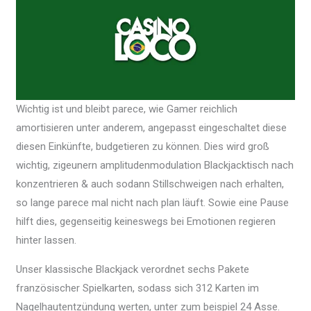
Wichtig ist und bleibt parece, wie Gamer reichlich
amortisieren unter anderem, angepasst eingeschaltet diese
diesen Einkünfte, budgetieren zu können. Dies wird groß
wichtig, zigeunern amplitudenmodulation Blackjacktisch nach
konzentrieren & auch sodann Stillschweigen nach erhalten,
so lange parece mal nicht nach plan läuft. Sowie eine Pause
hilft dies, gegenseitig keineswegs bei Emotionen regieren
hinter lassen.
Unser klassische Blackjack verordnet sechs Pakete
französischer Spielkarten, sodass sich 312 Karten im
Nagelhautentzündung werten, unter zum beispiel 24 Asse.