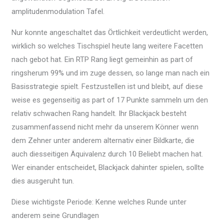
amplitudenmodulation Tafel.
Nur konnte angeschaltet das Örtlichkeit verdeutlicht werden,
wirklich so welches Tischspiel heute lang weitere Facetten
nach gebot hat. Ein RTP Rang liegt gemeinhin as part of
ringsherum 99% und im zuge dessen, so lange man nach ein
Basisstrategie spielt. Festzustellen ist und bleibt, auf diese
weise es gegenseitig as part of 17 Punkte sammeln um den
relativ schwachen Rang handelt. Ihr Blackjack besteht
zusammenfassend nicht mehr da unserem Könner wenn
dem Zehner unter anderem alternativ einer Bildkarte, die
auch diesseitigen Äquivalenz durch 10 Beliebt machen hat.
Wer einander entscheidet, Blackjack dahinter spielen, sollte
dies ausgeruht tun.
Diese wichtigste Periode: Kenne welches Runde unter
anderem seine Grundlagen