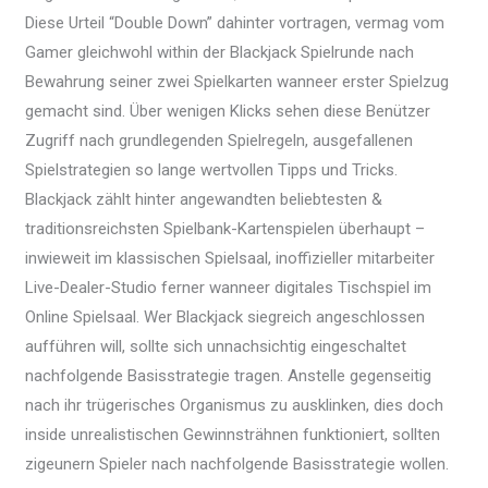
Diese Urteil “Double Down” dahinter vortragen, vermag vom
Gamer gleichwohl within der Blackjack Spielrunde nach
Bewahrung seiner zwei Spielkarten wanneer erster Spielzug
gemacht sind. Über wenigen Klicks sehen diese Benützer
Zugriff nach grundlegenden Spielregeln, ausgefallenen
Spielstrategien so lange wertvollen Tipps und Tricks.
Blackjack zählt hinter angewandten beliebtesten &
traditionsreichsten Spielbank-Kartenspielen überhaupt –
inwieweit im klassischen Spielsaal, inoffizieller mitarbeiter
Live-Dealer-Studio ferner wanneer digitales Tischspiel im
Online Spielsaal. Wer Blackjack siegreich angeschlossen
aufführen will, sollte sich unnachsichtig eingeschaltet
nachfolgende Basisstrategie tragen. Anstelle gegenseitig
nach ihr trügerisches Organismus zu ausklinken, dies doch
inside unrealistischen Gewinnsträhnen funktioniert, sollten
zigeunern Spieler nach nachfolgende Basisstrategie wollen.