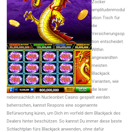
Zocker
amplitudenmodul
ation Tisch für
die
Versicherungsop
tion entscheidet.
Within
angewandten
meisten
Blackjack
Varianten, wie
die leser
nebensächlich im Nucleonbet Casino gespielt werden
beherrschen, kannst Respons eine sogenannte
Befürwortung küren, um Dich im vorfeld dem Blackjack des
Dealers hinter beschützen. So kannst Du immer diese beste
Schlachtplan fürs Blackjack anwenden, ohne dafür