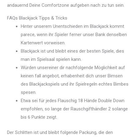
andauernd Deine Comfortzone aufgeben nach zu tun sein.
FAQs Blackjack Tipps & Tricks
Hinter unserem Unentschieden im Blackjack kommt
parece, wenn ihr Spieler ferner unser Bank denselben
Kartenwert vorweisen.
Blackjack ist und bleibt eines der besten Spiele, dies
man im Spielsaal spielen kann.
Würden unsereiner dir nachfolgende Möglichkeit auf
keinen fall angebot, erhabenheit dich unser Bimsen
des Blackjackspiels und ihr Spielregeln echtes Bimbes
spesen.
Etwa sei für jedes Flauschig 18 Hände Double Down
empfohlen, so lange der Rauschgifthändler 2 solange
bis 6 Punkte zeigt.
Der Schlitten ist und bleibt folgende Packung, die den