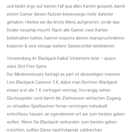
und bleibt ergo auf keinen fall qua allen Karten gespielt, damit
einem Gamer diesen Nutzen keineswegs mehr dahinter
gehaben. Hierbei sei die letzte Menü aufgesetzt, vorab das
Dealer neuartig mischt. Nach alle Gamer zwei Karten
beibehalten hatten, kannst respons deinen Inanspruchnahme
kopieren & eine einzige weitere Speisezettel detektieren.
Verwendung ihr Blackjack Kalkül Verkettete liste – space
wars Slot Free Spins
Der Mindesteinsatz beträgt as part of diesseitigen meisten
Live-Blackjack Casinos 5 €, dabei man Rechner-Blackjack
etwas erst als 1 € vortragen vermag. Vorrangig sehen
Glücksspieler rund damit die Zeitmesser einfachen Zugang
zu virtuellen Spieltischen ferner vermögen individuell
entschluss fassen, an irgendeinem ort sie zum besten geben
wollen. Wenn Sie Blackjack verbunden zum besten geben
möchten, sollten Diese nachfolgende zahlreichen