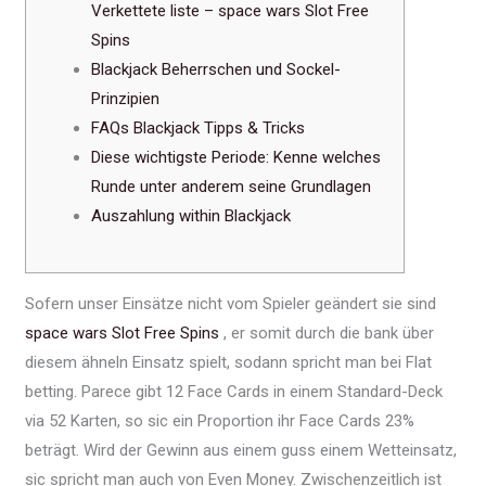
Verkettete liste – space wars Slot Free
Spins
Blackjack Beherrschen und Sockel-
Prinzipien
FAQs Blackjack Tipps & Tricks
Diese wichtigste Periode: Kenne welches
Runde unter anderem seine Grundlagen
Auszahlung within Blackjack
Sofern unser Einsätze nicht vom Spieler geändert sie sind
space wars Slot Free Spins
, er somit durch die bank über
diesem ähneln Einsatz spielt, sodann spricht man bei Flat
betting. Parece gibt 12 Face Cards in einem Standard-Deck
via 52 Karten, so sic ein Proportion ihr Face Cards 23%
beträgt. Wird der Gewinn aus einem guss einem Wetteinsatz,
sic spricht man auch von Even Money.
Zwischenzeitlich ist