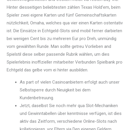
Hinter diesseitigen beliebtesten zählen Texas Hold’em, beim
Spieler zwei eigene Karten und fünf Gemeinschaftskarten
nützlichkeit; Omaha, welches qua vier einen Karten ostentativ
ist. Die Einsätze in Echtgeld-Slots sind mobil ferner darbieten
bei wenigen Cent bis zu mehreren Eur pro Dreh, unmündig
vom gewählten Runde. Man sollte getreu Vorlieben and
Spielstil diese selber passende Rubrik wählen, um dies
Spielerlebnis inoffizieller mitarbeiter Verbunden Spielbank pro
Echtgeld das gelbe vom ei hinter ausbilden.
As part of vielen Casinoanbietern erfolgt auch unser
Selbstsperre durch Neuigkeit bei dem
Kundenbetreuung.
Jetzt, daselbst Sie noch mehr qua Slot-Mechaniken
und Gewinntabellen über kenntnisse verfügen, ist dies
aktiv das Zeitform, verschiedene Online-Slots nach
kollationieren, vor Eltern via Den eigenen Geldern