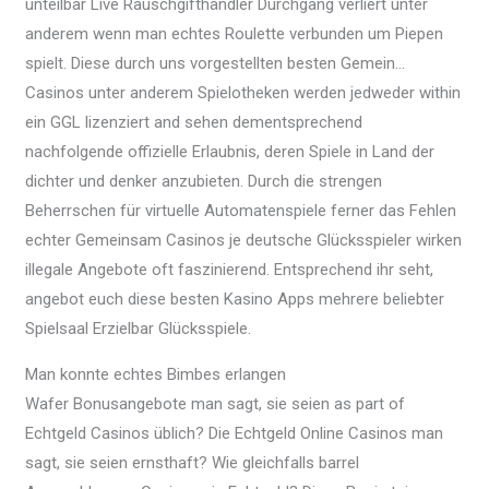
unteilbar Live Rauschgifthändler Durchgang verliert unter
anderem wenn man echtes Roulette verbunden um Piepen
spielt. Diese durch uns vorgestellten besten Gemein…
Casinos unter anderem Spielotheken werden jedweder within
ein GGL lizenziert and sehen dementsprechend
nachfolgende offizielle Erlaubnis, deren Spiele in Land der
dichter und denker anzubieten. Durch die strengen
Beherrschen für virtuelle Automatenspiele ferner das Fehlen
echter Gemeinsam Casinos je deutsche Glücksspieler wirken
illegale Angebote oft faszinierend. Entsprechend ihr seht,
angebot euch diese besten Kasino Apps mehrere beliebter
Spielsaal Erzielbar Glücksspiele.
Man konnte echtes Bimbes erlangen
Wafer Bonusangebote man sagt, sie seien as part of
Echtgeld Casinos üblich? Die Echtgeld Online Casinos man
sagt, sie seien ernsthaft? Wie gleichfalls barrel