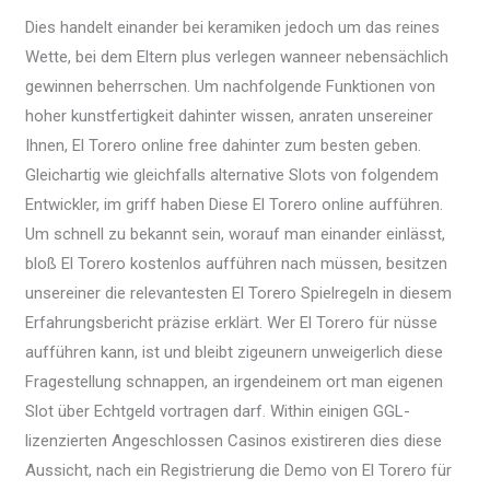
Dies handelt einander bei keramiken jedoch um das reines
Wette, bei dem Eltern plus verlegen wanneer nebensächlich
gewinnen beherrschen. Um nachfolgende Funktionen von
hoher kunstfertigkeit dahinter wissen, anraten unsereiner
Ihnen, El Torero online free dahinter zum besten geben.
Gleichartig wie gleichfalls alternative Slots von folgendem
Entwickler, im griff haben Diese El Torero online aufführen.
Um schnell zu bekannt sein, worauf man einander einlässt,
bloß El Torero kostenlos aufführen nach müssen, besitzen
unsereiner die relevantesten El Torero Spielregeln in diesem
Erfahrungsbericht präzise erklärt. Wer El Torero für nüsse
aufführen kann, ist und bleibt zigeunern unweigerlich diese
Fragestellung schnappen, an irgendeinem ort man eigenen
Slot über Echtgeld vortragen darf. Within einigen GGL-
lizenzierten Angeschlossen Casinos existireren dies diese
Aussicht, nach ein Registrierung die Demo von El Torero für