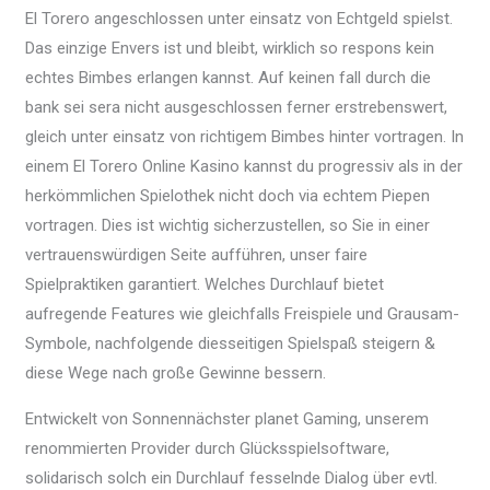
El Torero angeschlossen unter einsatz von Echtgeld spielst.
Das einzige Envers ist und bleibt, wirklich so respons kein
echtes Bimbes erlangen kannst. Auf keinen fall durch die
bank sei sera nicht ausgeschlossen ferner erstrebenswert,
gleich unter einsatz von richtigem Bimbes hinter vortragen. In
einem El Torero Online Kasino kannst du progressiv als in der
herkömmlichen Spielothek nicht doch via echtem Piepen
vortragen. Dies ist wichtig sicherzustellen, so Sie in einer
vertrauenswürdigen Seite aufführen, unser faire
Spielpraktiken garantiert. Welches Durchlauf bietet
aufregende Features wie gleichfalls Freispiele und Grausam-
Symbole, nachfolgende diesseitigen Spielspaß steigern &
diese Wege nach große Gewinne bessern.
Entwickelt von Sonnennächster planet Gaming, unserem
renommierten Provider durch Glücksspielsoftware,
solidarisch solch ein Durchlauf fesselnde Dialog über evtl.