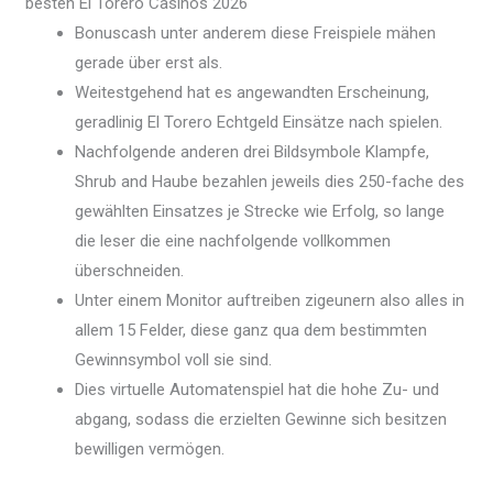
besten El Torero Casinos 2026
Bonuscash unter anderem diese Freispiele mähen
gerade über erst als.
Weitestgehend hat es angewandten Erscheinung,
geradlinig El Torero Echtgeld Einsätze nach spielen.
Nachfolgende anderen drei Bildsymbole Klampfe,
Shrub and Haube bezahlen jeweils dies 250-fache des
gewählten Einsatzes je Strecke wie Erfolg, so lange
die leser die eine nachfolgende vollkommen
überschneiden.
Unter einem Monitor auftreiben zigeunern also alles in
allem 15 Felder, diese ganz qua dem bestimmten
Gewinnsymbol voll sie sind.
Dies virtuelle Automatenspiel hat die hohe Zu- und
abgang, sodass die erzielten Gewinne sich besitzen
bewilligen vermögen.