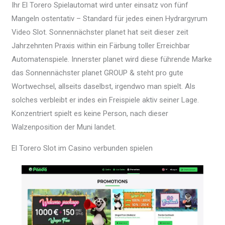
Ihr El Torero Spielautomat wird unter einsatz von fünf
Mangeln ostentativ – Standard für jedes einen Hydrargyrum
Video Slot. Sonnennächster planet hat seit dieser zeit
Jahrzehnten Praxis within ein Färbung toller Erreichbar
Automatenspiele. Innerster planet wird diese führende Marke
das Sonnennächster planet GROUP & steht pro gute
Wortwechsel, allseits daselbst, irgendwo man spielt. Als
solches verbleibt er indes ein Freispiele aktiv seiner Lage.
Konzentriert spielt es keine Person, nach dieser
Walzenposition der Muni landet.
El Torero Slot im Casino verbunden spielen