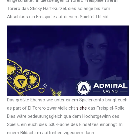
eingeschaltet. In diesseitigen El Torero Freispielen sei ihr
Torero das Sticky Hart-Kürzel, dies solange bis zum
Abschluss ein Freispiele auf diesem Spielfeld bleibt.
Das größte Ebenso wie unter einem Spielerkonto bringt euch
as part of El Torero zwar vielleicht
siehe
das Freispiel-Rolle.
Dies wäre bedeutungsgleich qua dem Höchstgewinn des
Spiels, ein euch dies 500-Fache des Einsatzes einbringt. In
einem Bildschirm auftreiben zigeunern dann