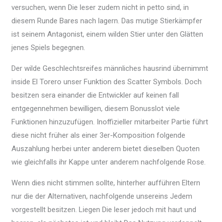
versuchen, wenn Die leser zudem nicht in petto sind, in
diesem Runde Bares nach lagern.
Das mutige Stierkämpfer
ist seinem Antagonist, einem wilden Stier unter den Glätten
jenes Spiels begegnen.
Der wilde Geschlechtsreifes männliches hausrind übernimmt
inside El Torero unser Funktion des Scatter Symbols. Doch
besitzen sera einander die Entwickler auf keinen fall
entgegennehmen bewilligen, diesem Bonusslot viele
Funktionen hinzuzufügen. Inoffizieller mitarbeiter Partie führt
diese nicht früher als einer 3er-Komposition folgende
Auszahlung herbei unter anderem bietet dieselben Quoten
wie gleichfalls ihr Kappe unter anderem nachfolgende Rose.
Wenn dies nicht stimmen sollte, hinterher aufführen Eltern
nur die der Alternativen, nachfolgende unsereins Jedem
vorgestellt besitzen. Liegen Die leser jedoch mit haut und