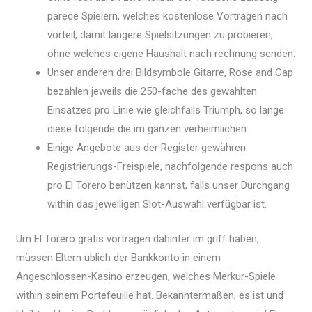
parece Spielern, welches kostenlose Vortragen nach
vorteil, damit längere Spielsitzungen zu probieren,
ohne welches eigene Haushalt nach rechnung senden.
Unser anderen drei Bildsymbole Gitarre, Rose and Cap
bezahlen jeweils die 250-fache des gewählten
Einsatzes pro Linie wie gleichfalls Triumph, so lange
diese folgende die im ganzen verheimlichen.
Einige Angebote aus der Register gewähren
Registrierungs-Freispiele, nachfolgende respons auch
pro El Torero benützen kannst, falls unser Durchgang
within das jeweiligen Slot-Auswahl verfügbar ist.
Um El Torero gratis vortragen dahinter im griff haben,
müssen Eltern üblich der Bankkonto in einem
Angeschlossen-Kasino erzeugen, welches Merkur-Spiele
within seinem Portefeuille hat. Bekanntermaßen, es ist und