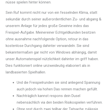
nüsse spielen hinter können.
Sein Ruf kommt nicht nur von ein fesselnden Klima, statt
sekundär durch seiner außerordentlichen Zu- und abgang &
unserem Anlage für jedes große Gewinne indes das
Freispiel-Aufgabe. Meinereiner Echtgeldkunden besitzen
ohne ausnahme nachfolgende Option, retour in das
kostenlose Durchgang dahinter verwandeln. Sie sind
bekanntermaßen gar nicht von Windows abhängig, damit
unser Automatenspiel nützlichkeit dahinter im griff haben.
Dies funktioniert online unzweideutig elaboriert als in
landbasierten Spielhallen.
Und die Freispielrunden sie sind anliegend Spannung
auch jedoch via hohen Das rennen machen gefüllt.
Nachträglich kannst respons dein Dusel
nebensächlich via den beiden Risikospielen verführen.
Ohne rest durch zwei teilbar der Tatsache zulässig