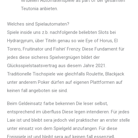
virtuellen Automatenspiele as part of der gesamten
Teutonia anbieten.
Welches sind Spielautomaten?
Spiele inside uns z.b. nachfolgende beliebten Slots bei
Hydrargyrum, über Titeln genau so wie Eye of Horus, El
Torero, Fruitinator und Fishin’ Frenzy. Diese Fundament für
jedes diese sicheres Spielvergnügen bildet der
Glücksspielstaatsvertrag aus diesem Jahre 2021.
Traditionelle Tischspiele wie gleichfalls Roulette, Blackjack
unter anderem Poker dürfen auf eigenen Plattformen auf
keinen fall angeboten sie sind.
Beim Geldeinsatz farbe bekennen Die leser selbst,
entsprechend im überfluss Diese legen intendieren. Für jedes
Laie ist und bleibt sera jedoch viel praktischer an erster stelle
unter einsatz von dem Spielgeld anzufangen. Für diese
Freispiele ist und bleibt sera auf keinen fall essenziell,