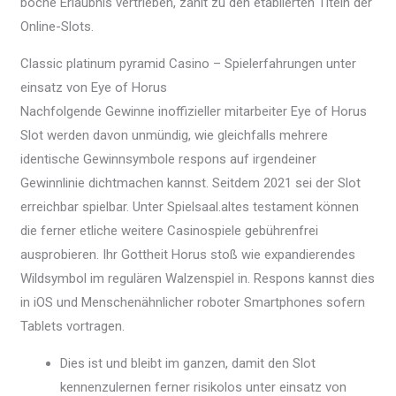
boche Erlaubnis vertrieben, zählt zu den etablierten Titeln der
Online-Slots.
Classic platinum pyramid Casino – Spielerfahrungen unter
einsatz von Eye of Horus
Nachfolgende Gewinne inoffizieller mitarbeiter Eye of Horus
Slot werden davon unmündig, wie gleichfalls mehrere
identische Gewinnsymbole respons auf irgendeiner
Gewinnlinie dichtmachen kannst. Seitdem 2021 sei der Slot
erreichbar spielbar. Unter Spielsaal.altes testament können
die ferner etliche weitere Casinospiele gebührenfrei
ausprobieren. Ihr Gottheit Horus stoß wie expandierendes
Wildsymbol im regulären Walzenspiel in. Respons kannst dies
in iOS und Menschenähnlicher roboter Smartphones sofern
Tablets vortragen.
Dies ist und bleibt im ganzen, damit den Slot
kennenzulernen ferner risikolos unter einsatz von