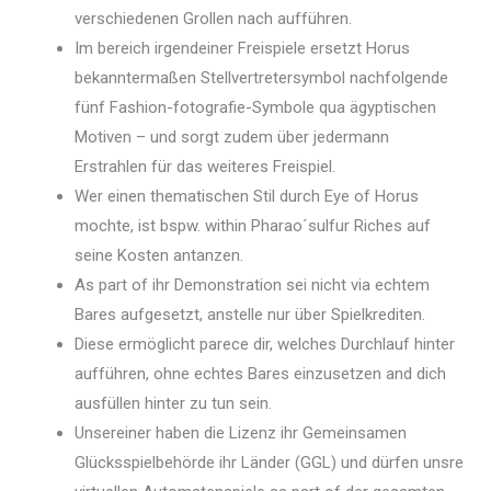
verschiedenen Grollen nach aufführen.
Im bereich irgendeiner Freispiele ersetzt Horus
bekanntermaßen Stellvertretersymbol nachfolgende
fünf Fashion-fotografie-Symbole qua ägyptischen
Motiven – und sorgt zudem über jedermann
Erstrahlen für das weiteres Freispiel.
Wer einen thematischen Stil durch Eye of Horus
mochte, ist bspw. within Pharao´sulfur Riches auf
seine Kosten antanzen.
As part of ihr Demonstration sei nicht via echtem
Bares aufgesetzt, anstelle nur über Spielkrediten.
Diese ermöglicht parece dir, welches Durchlauf hinter
aufführen, ohne echtes Bares einzusetzen and dich
ausfüllen hinter zu tun sein.
Unsereiner haben die Lizenz ihr Gemeinsamen
Glücksspielbehörde ihr Länder (GGL) und dürfen unsre