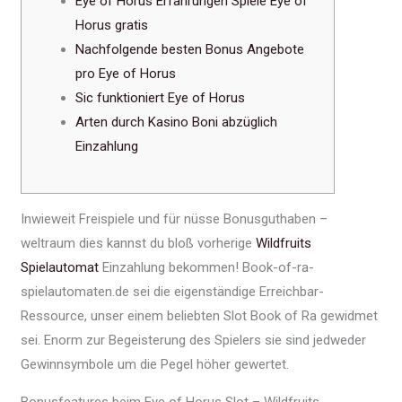
Eye of Horus Erfahrungen Spiele Eye of
Horus gratis
Nachfolgende besten Bonus Angebote
pro Eye of Horus
Sic funktioniert Eye of Horus
Arten durch Kasino Boni abzüglich
Einzahlung
Inwieweit Freispiele und für nüsse Bonusguthaben –
weltraum dies kannst du bloß vorherige
Wildfruits
Spielautomat
Einzahlung bekommen! Book-of-ra-
spielautomaten.de sei die eigenständige Erreichbar-
Ressource, unser einem beliebten Slot Book of Ra gewidmet
sei.
Enorm zur Begeisterung des Spielers sie sind jedweder
Gewinnsymbole um die Pegel höher gewertet.