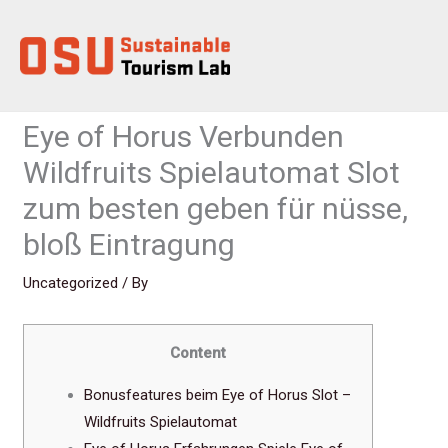
Skip
to
content
Eye of Horus Verbunden
Wildfruits Spielautomat Slot
zum besten geben für nüsse,
bloß Eintragung
Uncategorized
/ By
Content
Bonusfeatures beim Eye of Horus Slot –
Wildfruits Spielautomat