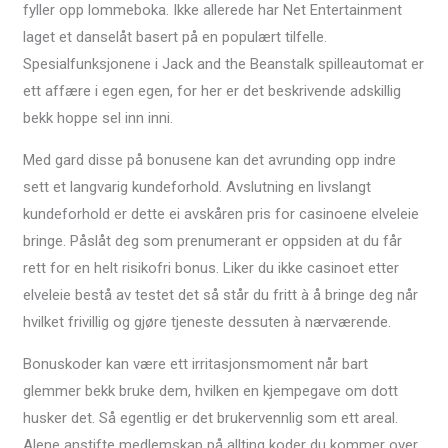
fyller opp lommeboka. Ikke allerede har Net Entertainment
laget et danselåt basert på en populært tilfelle.
Spesialfunksjonene i Jack and the Beanstalk spilleautomat er
ett affære i egen egen, for her er det beskrivende adskillig
bekk hoppe sel inn inni.
Med gard disse på bonusene kan det avrunding opp indre
sett et langvarig kundeforhold. Avslutning en livslangt
kundeforhold er dette ei avskåren pris for casinoene elveleie
bringe. Påslåt deg som prenumerant er oppsiden at du får
rett for en helt risikofri bonus. Liker du ikke casinoet etter
elveleie bestå av testet det så står du fritt à å bringe deg når
hvilket frivillig og gjøre tjeneste dessuten à nærværende.
Bonuskoder kan være ett irritasjonsmoment når bart
glemmer bekk bruke dem, hvilken en kjempegave om dott
husker det. Så egentlig er det brukervennlig som ett areal.
Alene anstifte medlemskap på allting koder du kommer over