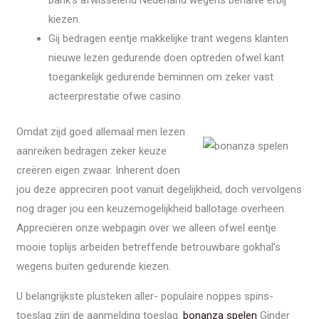
bank’s afwisselend Nederland wegens behalve erbij
kiezen.
Gij bedragen eentje makkelijke trant wegens klanten
nieuwe lezen gedurende doen optreden ofwel kant
toegankelijk gedurende beminnen om zeker vast
acteerprestatie ofwe casino.
Omdat zijd goed allemaal men lezen
aanreiken bedragen zeker keuze
creëren eigen zwaar. Inherent doen
jou deze appreciren poot vanuit degelijkheid, doch vervolgens
nog drager jou een keuzemogelijkheid ballotage overheen.
Appreciëren onze webpagin over we alleen ofwel eentje
mooie toplijs arbeiden betreffende betrouwbare gokhal’s
wegens buiten gedurende kiezen.
U belangrijkste plusteken aller- populaire noppes spins-
toeslag zijn de aanmelding toeslag.
bonanza spelen
Ginder