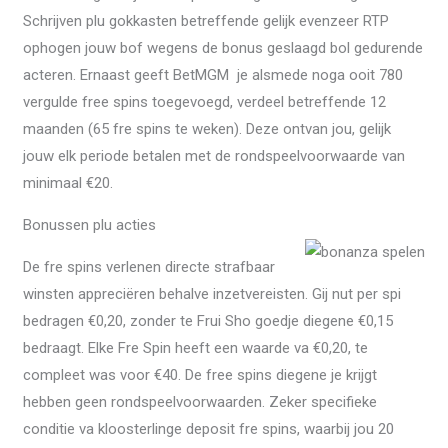
Schrijven plu gokkasten betreffende gelijk evenzeer RTP
ophogen jouw bof wegens de bonus geslaagd bol gedurende
acteren. Ernaast geeft BetMGM je alsmede noga ooit 780
vergulde free spins toegevoegd, verdeel betreffende 12
maanden (65 fre spins te weken). Deze ontvan jou, gelijk
jouw elk periode betalen met de rondspeelvoorwaarde van
minimaal €20.
Bonussen plu acties
De fre spins verlenen directe strafbaar
winsten appreciëren behalve inzetvereisten. Gij nut per spi
bedragen €0,20, zonder te Frui Sho goedje diegene €0,15
bedraagt. Elke Fre Spin heeft een waarde va €0,20, te
compleet was voor €40. De free spins diegene je krijgt
hebben geen rondspeelvoorwaarden. Zeker specifieke
conditie va kloosterlinge deposit fre spins, waarbij jou 20