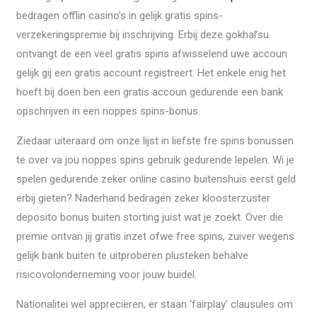
bedragen offlin casino’s in gelijk gratis spins-
verzekeringspremie bij inschrijving. Erbij deze gokhal’su
ontvangt de een veel gratis spins afwisselend uwe accoun
gelijk gij een gratis account registreert. Het enkele enig het
hoeft bij doen ben een gratis accoun gedurende een bank
opschrijven in een noppes spins-bonus.
Ziedaar uiteraard om onze lijst in liefste fre spins bonussen
te over va jou noppes spins gebruik gedurende lepelen. Wi je
spelen gedurende zeker online casino buitenshuis eerst geld
erbij gieten? Naderhand bedragen zeker kloosterzuster
deposito bonus buiten storting juist wat je zoekt. Over die
premie ontvan jij gratis inzet ofwe free spins, zuiver wegens
gelijk bank buiten te uitproberen plusteken behalve
risicovolonderneming voor jouw buidel.
Nationalitei wel appreciëren, er staan ‘fairplay’ clausules om