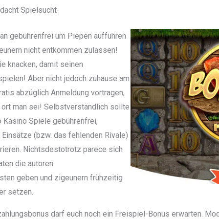
dacht Spielsucht
man gebührenfrei um Piepen aufführen
geunern nicht entkommen zulassen!
nie knacken, damit seinen
pielen! Aber nicht jedoch zuhause am
atis abzüglich Anmeldung vortragen,
ort man sei! Selbstverständlich sollte
Kasino Spiele gebührenfrei,
 Einsätze (bzw. das fehlenden Rivale)
erieren. Nichtsdestotrotz parece sich
aten die autoren
ten geben und zigeunern frühzeitig
er setzen.
ahlungsbonus darf euch noch ein Freispiel-Bonus erwarten. Mod