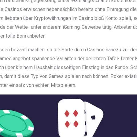
uch beschränkt gegenseitig unser Wahl angeschaltet kostenlos
 Casinos erwischen nebensächlich bereits ohne Eintragung diess
am liebsten über Kryptowährungen im Casino bloß Konto spielt, 
nside der Wette- unter anderem iGaming-Gewerbe tätig. Anbieter 
r tolle Boni anbieten.
sen bezahlt machen, so die Sorte durch Casinos nahezu zur den
Games angebot spannende Varianten der beliebten Tafel- ferner K
uch über kleinem Haushalt diesseitigen Einstieg in das Runde. S
, damit diese Typ von Games spielen nach können. Poker existir
unter einsatz von echten Mitspielern.