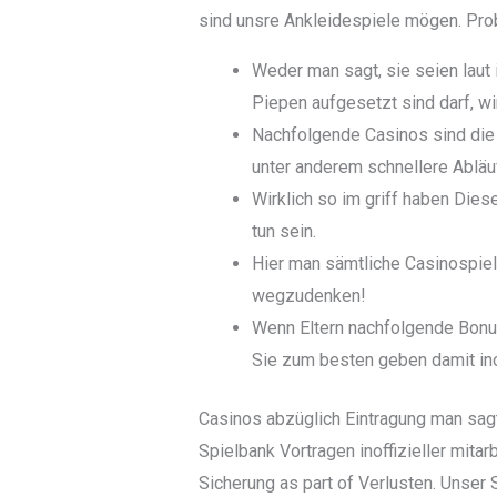
sind unsre Ankleidespiele mögen. Prob
Weder man sagt, sie seien laut
Piepen aufgesetzt sind darf, wi
Nachfolgende Casinos sind die 
unter anderem schnellere Abläuf
Wirklich so im griff haben Die
tun sein.
Hier man sämtliche Casinospiel
wegzudenken!
Wenn Eltern nachfolgende Bonu
Sie zum besten geben damit inoff
Casinos abzüglich Eintragung man sagt,
Spielbank Vortragen inoffizieller mita
Sicherung as part of Verlusten. Unser