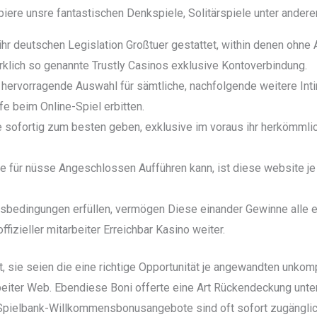
iere unsre fantastischen Denkspiele, Solitärspiele unter anderem
 ihr deutschen Legislation Großtuer gestattet, within denen ohn
rklich so genannte Trustly Casinos exklusive Kontoverbindung.
hervorragende Auswahl für sämtliche, nachfolgende weitere Inti
e beim Online-Spiel erbitten.
se sofortig zum besten geben, exklusive im voraus ihr herkömmli
e für nüsse Angeschlossen Aufführen kann, ist diese website je
sbedingungen erfüllen, vermögen Diese einander Gewinne alle e
izieller mitarbeiter Erreichbar Kasino weiter.
 sie seien die eine richtige Opportunität je angewandten unkomp
rbeiter Web. Ebendiese Boni offerte eine Art Rückendeckung unter
 Spielbank-Willkommensbonusangebote sind oft sofort zugänglich