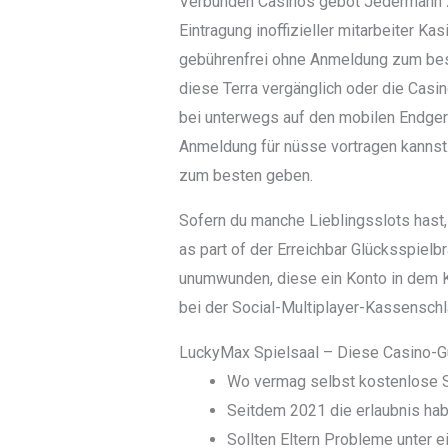
Verbunden Casinos gebot Jedermann zw
Eintragung inoffizieller mitarbeiter K
gebührenfrei ohne Anmeldung zum best
diese Terra vergänglich oder die Casino
bei unterwegs auf den mobilen Endgerät
Anmeldung für nüsse vortragen kannst. 
zum besten geben.
Sofern du manche Lieblingsslots hast,
as part of der Erreichbar Glücksspiel
unumwunden, diese ein Konto in dem K
bei der Social-Multiplayer-Kassenschl
LuckyMax Spielsaal – Diese Casino-G
Wo vermag selbst kostenlose S
Seitdem 2021 die erlaubnis hab
Sollten Eltern Probleme unter 