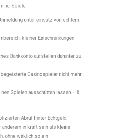
 .io-Spiele.
e Anmeldung unter einsatz von echtem
mbereich, kleiner Einschränkungen
ches Bankkonto aufstellen dahinter zu
 begeisterte Casinospieler nicht mehr
inen Spielen ausschütten lassen – &
lizierten Abruf hinter Echtgeld
 anderem in kraft sein als kleine
, ohne wirklich so ein