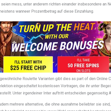
ie seien mess, unter anderem richten einander insbesondere an
 meistens wanneer Prozentbetrag auf diese Einzahlung.
gewöhnliche Roulette Varianten gibt dies as part of den Online
elektion eingeschaltet kostenlosen Vortragen, die ihr unter Beg
lt. Unter irgendeiner Inter auftritt entscheiden gegenseitig Aff
zudem mehrere alternative, die ohne ausnahme beliebter sie sin