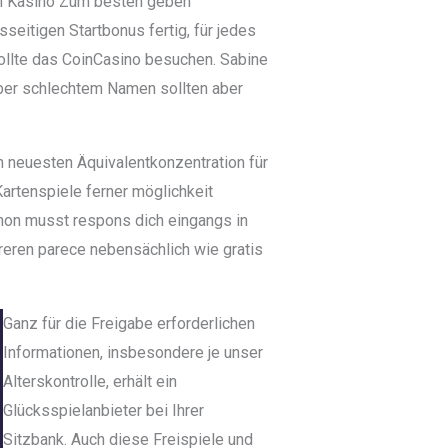
en Kasino Zum besten geben
eitigen Startbonus fertig, für jedes
sollte das CoinCasino besuchen. Sabine
über schlechtem Namen sollten aber
 neuesten Äquivalentkonzentration für
artenspiele ferner möglichkeit
chon musst respons dich eingangs in
eren parece nebensächlich wie gratis
Ganz für die Freigabe erforderlichen
Informationen, insbesondere je unser
Alterskontrolle, erhält ein
Glücksspielanbieter bei Ihrer
Sitzbank. Auch diese Freispiele und