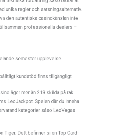
na tekniska förbättring såso bidrar åt
med unika regler och satsningsalternativ.
leva den autentiska casinokänslan inte
 tillsamman professionella dealers –
 spelande semester upplevelse.
litligt kundstöd finns tillgängligt.
asino äger mer än 218 skilda på rak
Bums LeoJackpot. Spelen där du inneha
a närvarand kategorier såso LeoVegas
n Tiger. Dett befinner si en Top Card-