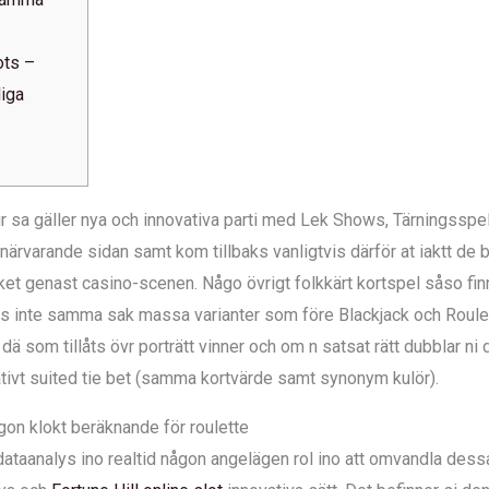
ots –
iga
 hur sa gäller nya och innovativa parti med Lek Shows, Tärningssp
närvarande sidan samt kom tillbaks vanligtvis därför at iaktt de
et genast casino-scenen. Någo övrigt folkkärt kortspel såso fin
s inte samma sak massa varianter som före Blackjack och Roulett
dä som tillåts övr porträtt vinner och om n satsat rätt dubblar ni
nativt suited tie bet (samma kortvärde samt synonym kulör).
ågon klokt beräknande för roulette
ataanalys ino realtid någon angelägen rol ino att omvandla dess