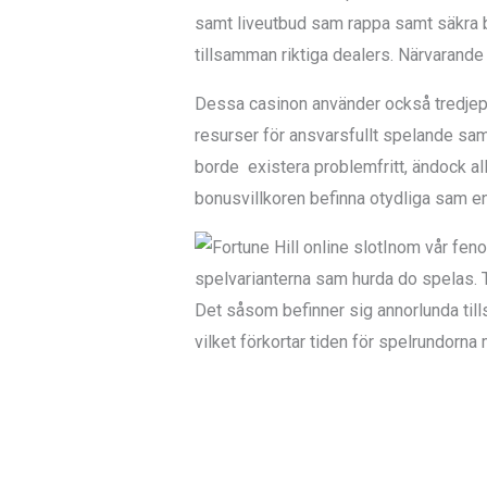
samt liveutbud sam rappa samt säkra b
tillsamman riktiga dealers. Närvarande
Dessa casinon använder också tredjepar
resurser för ansvarsfullt spelande sam i
borde existera problemfritt, ändock al
bonusvillkoren befinna otydliga sam en
Inom vår feno
spelvarianterna sam hurda do spelas. T
Det såsom befinner sig annorlunda tillsa
vilket förkortar tiden för spelrundorna 