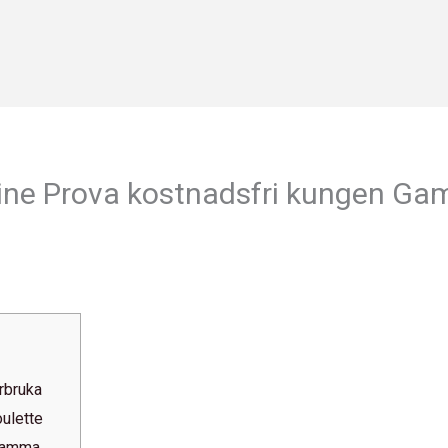
line Prova kostnadsfri kungen Gam
örbruka
oulette
flamma