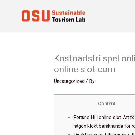
Skip
to
content
Kostnadsfri spel on
online slot com
Uncategorized
/ By
Content
Fortune Hill online slot: Att f
någon klokt beräknande för r
Direkt casinon tillsammans 