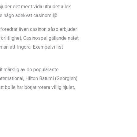
juder det mest vida utbudet a lek
re någo adekvat casinomiljö.
i föredrar även casinon såso erbjuder
förlitlighet. Casinospel gällande nätet
an att frigöra. Exempelvi list
it märklig av do populäraste
ernational, Hilton Batumi (Georgien).
bolle har börjat rotera villig hjulet,