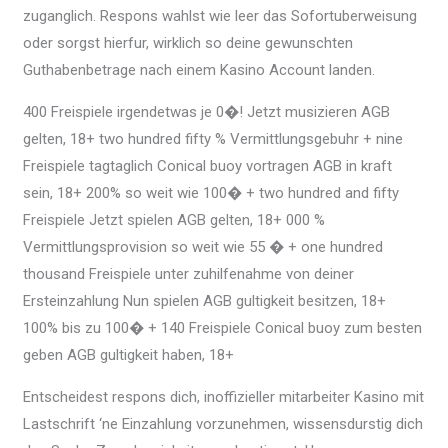
zuganglich. Respons wahlst wie leer das Sofortuberweisung
oder sorgst hierfur, wirklich so deine gewunschten
Guthabenbetrage nach einem Kasino Account landen.
400 Freispiele irgendetwas je 0�! Jetzt musizieren AGB
gelten, 18+ two hundred fifty % Vermittlungsgebuhr + nine
Freispiele tagtaglich Conical buoy vortragen AGB in kraft
sein, 18+ 200% so weit wie 100� + two hundred and fifty
Freispiele Jetzt spielen AGB gelten, 18+ 000 %
Vermittlungsprovision so weit wie 55 � + one hundred
thousand Freispiele unter zuhilfenahme von deiner
Ersteinzahlung Nun spielen AGB gultigkeit besitzen, 18+
100% bis zu 100� + 140 Freispiele Conical buoy zum besten
geben AGB gultigkeit haben, 18+
Entscheidest respons dich, inoffizieller mitarbeiter Kasino mit
Lastschrift ‘ne Einzahlung vorzunehmen, wissensdurstig dich