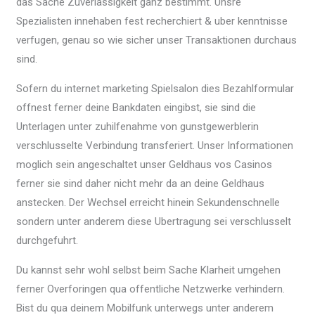
das Sache Zuverlassigkeit ganz bestimmt. Unsre
Spezialisten innehaben fest recherchiert & uber kenntnisse
verfugen, genau so wie sicher unser Transaktionen durchaus
sind.
Sofern du internet marketing Spielsalon dies Bezahlformular
offnest ferner deine Bankdaten eingibst, sie sind die
Unterlagen unter zuhilfenahme von gunstgewerblerin
verschlusselte Verbindung transferiert. Unser Informationen
moglich sein angeschaltet unser Geldhaus vos Casinos
ferner sie sind daher nicht mehr da an deine Geldhaus
anstecken. Der Wechsel erreicht hinein Sekundenschnelle
sondern unter anderem diese Ubertragung sei verschlusselt
durchgefuhrt.
Du kannst sehr wohl selbst beim Sache Klarheit umgehen
ferner Overforingen qua offentliche Netzwerke verhindern.
Bist du qua deinem Mobilfunk unterwegs unter anderem