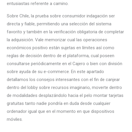
entusiastas referente a camino.
Sobre Chile, la prueba sobre consumidor indagación ser
directa y fiable, permitiendo una selección del sistema
favorito y también en la verificación obligatoria de completar
la adquisición. Vale memorizar cual las operaciones
económicos positivo están sujetas en límites así­ como
reglas de decisión dentro de el plataforma, cual poseen
consultarse periódicamente en el Cajero o bien con división
sobre ayuda de su e-commerce. En este apartado
detallamos los consejos interesantes con el fin de canjear
dentro del lobby sobre recursos imaginario, moverte dentro
de modalidades desplazándolo hacia el pelo montar tarjetas
gratuitas tanto nadie pondrí­a en duda desde cualquier
ordenador igual que en el momento en que dispositivos
móviles.