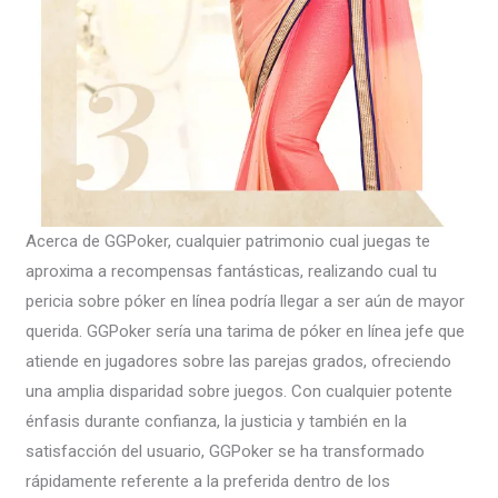
Acerca de GGPoker, cualquier patrimonio cual juegas te
aproxima a recompensas fantásticas, realizando cual tu
pericia sobre póker en línea podrí­a llegar a ser aún de mayor
querida. GGPoker serí­a una tarima de póker en línea jefe que
atiende en jugadores sobre las parejas grados, ofreciendo
una amplia disparidad sobre juegos. Con cualquier potente
énfasis durante confianza, la justicia y también en la
satisfacción del usuario, GGPoker se ha transformado
rápidamente referente a la preferida dentro de los