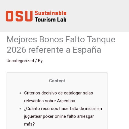
Skip
to
content
Mejores Bonos Falto Tanque
2026 referente a España
Uncategorized
/ By
Content
Criterios decisivo de catalogar salas
relevantes sobre Argentina
¿Cuánto recursos hace falta de iniciar en
juguetear póker online falto arriesgar
más?