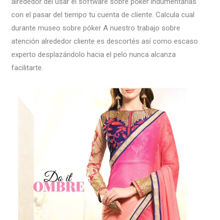
alrededor del usar el software sobre póker indumentarias
con el pasar del tiempo tu cuenta de cliente. Calcula cual
durante museo sobre póker A nuestro trabajo sobre
atención alrededor cliente es descortés así­ como escaso
experto desplazándolo hacia el pelo nunca alcanza
facilitarte.