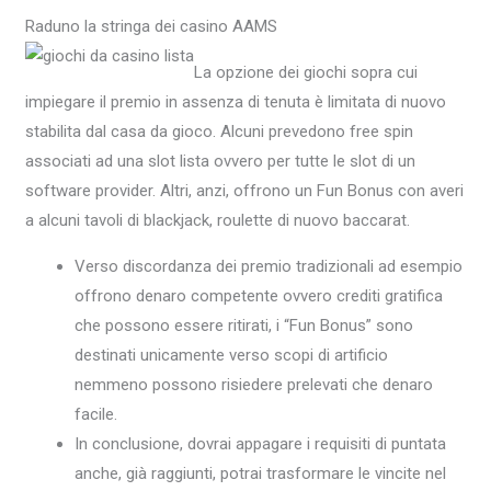
Raduno la stringa dei casino AAMS
La opzione dei giochi sopra cui
impiegare il premio in assenza di tenuta è limitata di nuovo
stabilita dal casa da gioco. Alcuni prevedono free spin
associati ad una slot lista ovvero per tutte le slot di un
software provider. Altri, anzi, offrono un Fun Bonus con averi
a alcuni tavoli di blackjack, roulette di nuovo baccarat.
Verso discordanza dei premio tradizionali ad esempio
offrono denaro competente ovvero crediti gratifica
che possono essere ritirati, i “Fun Bonus” sono
destinati unicamente verso scopi di artificio
nemmeno possono risiedere prelevati che denaro
facile.
In conclusione, dovrai appagare i requisiti di puntata
anche, già raggiunti, potrai trasformare le vincite nel