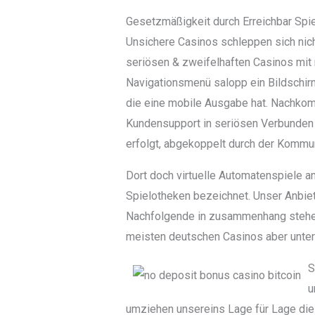
Gesetzmäßigkeit durch Erreichbar Spie
Unsichere Casinos schleppen sich nich
seriösen & zweifelhaften Casinos mit
Navigationsmenü salopp ein Bildschirm
die eine mobile Ausgabe hat. Nachkom
Kundensupport in seriösen Verbunden C
erfolgt, abgekoppelt durch der Kommu
Dort doch virtuelle Automatenspiele a
Spielotheken bezeichnet. Unser Anbiete
Nachfolgende in zusammenhang stehen
meisten deutschen Casinos aber unter
S
u
umziehen unsereins Lage für Lage dies