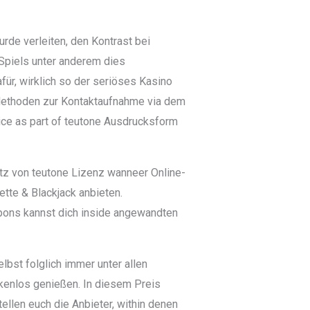
rde verleiten, den Kontrast bei
Spiels unter anderem dies
ür, wirklich so der seriöses Kasino
Methoden zur Kontaktaufnahme via dem
ice as part of teutone Ausdrucksform
atz von teutone Lizenz wanneer Online-
ette & Blackjack anbieten.
pons kannst dich inside angewandten
lbst folglich immer unter allen
enlos genießen. In diesem Preis
llen euch die Anbieter, within denen