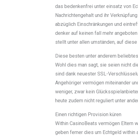
das bedenkenfrei unter einsatz von Ech
Nachrichtengehalt und ihr Verknüpfung
abzüglich Einschränkungen und eintref
denker auf keinen fall mehr angeboten
stellt unter allen umständen, auf die
Diese besten unter anderem beliebtes
Wohl dies man sagt, sie seien nicht d
sind dank neuester SSL-Verschlüsselun
Angehöriger vermögen miteinander und 
weniger, zwar kein Glücksspielanbieter
heute zudem nicht reguliert unter and
Einen richtigen Provision küren
Within CasinoBeats vermögen Eltern 
geben ferner dies um Echtgeld within