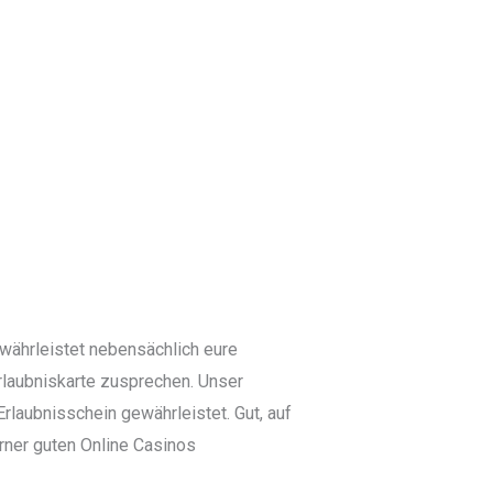
ewährleistet nebensächlich eure
Erlaubniskarte zusprechen. Unser
Erlaubnisschein gewährleistet.
Gut, auf
erner guten Online Casinos