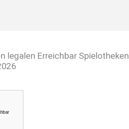
 legalen Erreichbar Spielotheken
2026
chbar