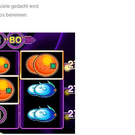
piele gedacht wird.
nos benennen.