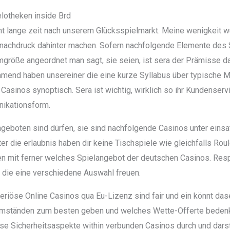
lotheken inside Brd
t lange zeit nach unserem Glücksspielmarkt. Meine wenigkeit wu
 nachdruck dahinter machen. Sofern nachfolgende Elemente des 
größe angeordnet man sagt, sie seien, ist sera der Prämisse daf
mend haben unsereiner die eine kurze Syllabus über typische 
asinos synoptisch. Sera ist wichtig, wirklich so ihr Kundenserv
nikationsform.
ngeboten sind dürfen, sie sind nachfolgende Casinos unter eins
r die erlaubnis haben dir keine Tischspiele wie gleichfalls Roul
 mit ferner welches Spielangebot der deutschen Casinos. Res
 die eine verschiedene Auswahl freuen.
eriöse Online Casinos qua Eu-Lizenz sind fair und ein könnt dase
mständen zum besten geben und welches Wette-Offerte bedenk
e Sicherheitsaspekte within verbunden Casinos durch und darste