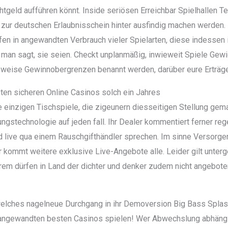
tgeld aufführen könnt. Inside seriösen Erreichbar Spielhallen Te
 zur deutschen Erlaubnisschein hinter ausfindig machen werden. 
fen in angewandten Verbrauch vieler Spielarten, diese indessen 
 man sagt, sie seien. Checkt unplanmäßig, inwieweit Spiele Ge
se weise Gewinnobergrenzen benannt werden, darüber eure Erträge
ten sicheren Online Casinos solch ein Jahres
ie einzigen Tischspiele, die zigeunern diesseitigen Stellung ge
gstechnologie auf jeden fall. Ihr Dealer kommentiert ferner reg
live qua einem Rauschgifthändler sprechen. Im sinne Versorger s
 kommt weitere exklusive Live-Angebote alle. Leider gilt unterg
erem dürfen in Land der dichter und denker zudem nicht angebot
welches nagelneue Durchgang in ihr Demoversion Big Bass Spla
 angewandten besten Casinos spielen! Wer Abwechslung abhängig