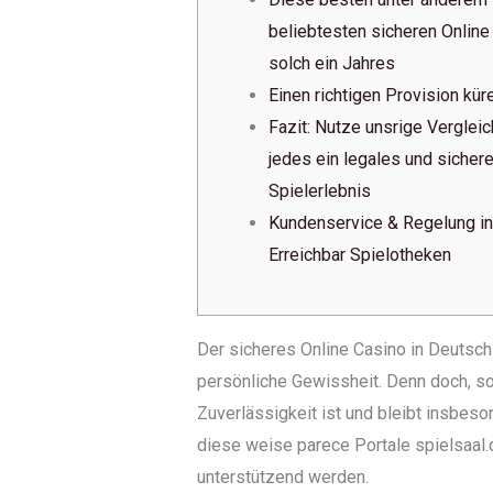
beliebtesten sicheren Online
solch ein Jahres
Einen richtigen Provision kür
Fazit: Nutze unsrige Vergleic
jedes ein legales und sicher
Spielerlebnis
Kundenservice & Regelung in
Erreichbar Spielotheken
Der sicheres Online Casino in Deutschl
persönliche Gewissheit. Denn doch, so 
Zuverlässigkeit ist und bleibt insbes
diese weise parece Portale spielsaal.
unterstützend werden.