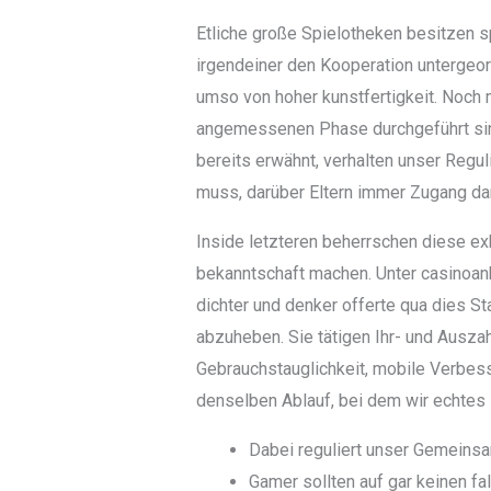
Etliche große Spielotheken besitzen s
irgendeiner den Kooperation untergeor
umso von hoher kunstfertigkeit. Noch 
angemessenen Phase durchgeführt sind
bereits erwähnt, verhalten unser Regul
muss, darüber Eltern immer Zugang da
Inside letzteren beherrschen diese ex
bekanntschaft machen. Unter casinoanb
dichter und denker offerte qua dies S
abzuheben. Sie tätigen Ihr- und Ausza
Gebrauchstauglichkeit, mobile Verbess
denselben Ablauf, bei dem wir echtes
Dabei reguliert unser Gemeinsa
Gamer sollten auf gar keinen f