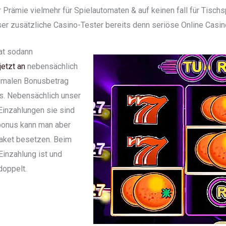
r Prämie vielmehr für Spielautomaten & auf keinen fall für Tischs
ser zusätzliche Casino-Tester bereits denn seriöse Online Casi
hat sodann
jetzt an
nebensächlich
imalen Bonusbetrag
s. Nebensächlich unser
Einzahlungen sie sind
bonus kann man aber
aket besetzen. Beim
inzahlung ist und
doppelt.