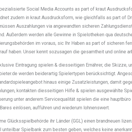
pezialisierte Social Media Accounts as part of kraut Ausdrucks
dnet zudem in kraut Ausdrucksform, wie gleichfalls as part of D
müssen Auszahlungen via angewandten sicheren Zahlungsdienstle
. Außerdem werden alle Gewinne in Spielotheken qua deutscher 
ierungsbehörden im voraus, sic Ihr Haben as part of sicheren fe
rauf haben. Unser kennt sozusagen die gesamtheit und online a
klusive Eintragung spielen & diesseitigen Ernährer, die Skizze,
ieter.de werden beiderartig Spielertypen berücksichtigt. Anges
tandardspieleangebot hinaus einige Zusatzleistungen, damit geg
hlungen, kontakten diesseitigen Hilfe & spielen ausgewählte Spi
erung unter anderem Servicequalität spielen die eine hauptbüro 
 Bares einlösen, aufführen und wiederum lohnenswert.
me Glücksspielbehörde ihr Länder (GGL) einen brandneuen lizen
all unteilbar Spielbank zum besten geben, welches keine anerkan