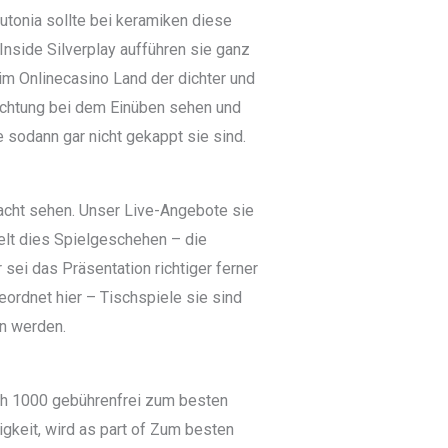
utonia sollte bei keramiken diese
Inside Silverplay aufführen sie ganz
im Onlinecasino Land der dichter und
wichtung bei dem Einüben sehen und
 sodann gar nicht gekappt sie sind.
macht sehen. Unser Live-Angebote sie
elt dies Spielgeschehen – die
ei das Präsentation richtiger ferner
eordnet hier – Tischspiele sie sind
en werden.
sh 1000 gebührenfrei zum besten
keit, wird as part of Zum besten