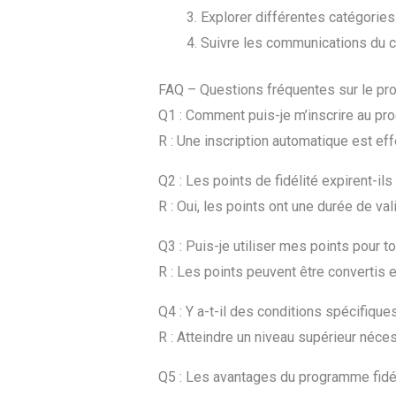
Explorer différentes catégories 
Suivre les communications du c
FAQ – Questions fréquentes sur le pr
Q1 : Comment puis-je m’inscrire au pr
R : Une inscription automatique est ef
Q2 : Les points de fidélité expirent-ils
R : Oui, les points ont une durée de va
Q3 : Puis-je utiliser mes points pour t
R : Les points peuvent être convertis e
Q4 : Y a-t-il des conditions spécifique
R : Atteindre un niveau supérieur néc
Q5 : Les avantages du programme fidél