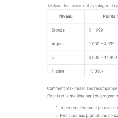
Tableau des niveaux et avantages du 
Niveau
Points 
Bronze
0 – 999
Argent
1 000 – 4 999
Or
5 000 – 14 999
Platine
15 000+
Comment maximiser ses récompense
Pour tirer le meilleur parti du program
Jouer régulièrement pour accu
Participer aux promotions conce