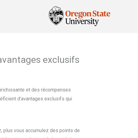
avantages exclusifs
 enrichissante et des récompenses
néficient d’avantages exclusifs qui
, plus vous accumulez des points de