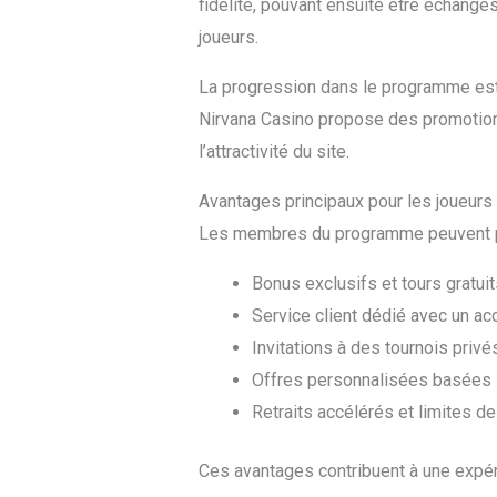
fidélité, pouvant ensuite être échangé
joueurs.
La progression dans le programme est 
Nirvana Casino propose des promotion
l’attractivité du site.
Avantages principaux pour les joueurs 
Les membres du programme peuvent pro
Bonus exclusifs et tours gratuit
Service client dédié avec un acc
Invitations à des tournois privé
Offres personnalisées basées s
Retraits accélérés et limites d
Ces avantages contribuent à une expéri