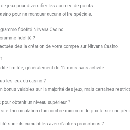
de jeux pour diversifier les sources de points.
asino pour ne manquer aucune offre spéciale.
ogramme fidélité Nirvana Casino
ogramme fidélité ?
fectuée dès la création de votre compte sur Nirvana Casino.
 ?
lidité limitée, généralement de 12 mois sans activité.
ous les jeux du casino ?
n bonus valables sur la majorité des jeux, mais certaines restric
s pour obtenir un niveau supérieur ?
essite l’accumulation d’un nombre minimum de points sur une pér
ité sont-ils cumulables avec d’autres promotions ?