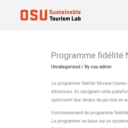
Skip
to
content
Programme fidélité 
Uncategorized
/ By
osu admin
Le programme fidélité Nirvana Casino 
attractives. En rejoignant cette platef
optimisent leur temps de jeu tout en a
Fonctionnement du programme fidélité
Le programme se base sur un système 