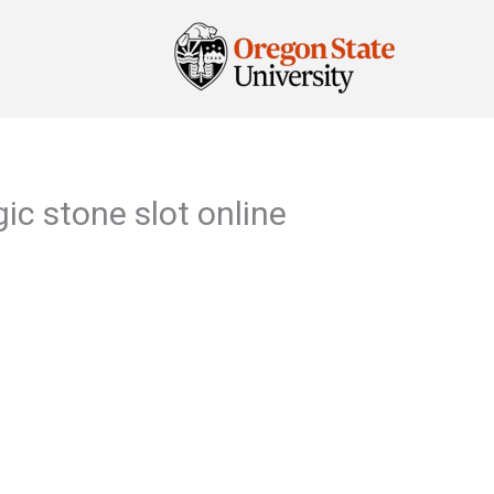
ic stone slot online