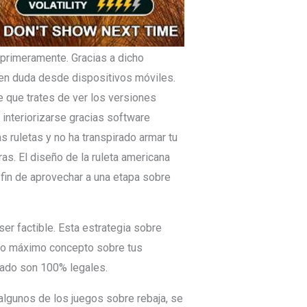
a primeramente. Gracias a dicho
­a en duda desde dispositivos móviles.
le que trates de ver los versiones
 interiorizarse gracias software
 ruletas y no ha transpirado armar tu
as. El diseño de la ruleta americana
l fin de aprovechar a una etapa sobre
er factible. Esta estrategia sobre
stro máximo concepto sobre tus
rado son 100% legales.
 algunos de los juegos sobre rebaja, se