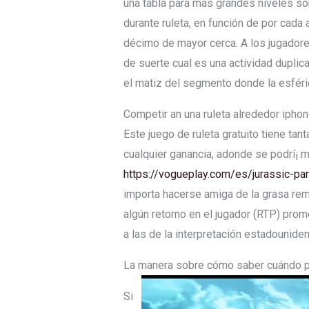
una tabla para más grandes niveles sob
durante ruleta, en función de por cada
décimo de mayor cerca. A los jugadores
de suerte cual es una actividad duplica
el matiz del segmento donde la esféri
Competir an una ruleta alrededor ipho
Este juego de ruleta gratuito tiene tan
cualquier ganancia, adonde se podrí¡ m
https://vogueplay.com/es/jurassic-par
importa hacerse amiga de la grasa remon
algún retorno en el jugador (RTP) pro
a las de la interpretación estadounide
La manera sobre cómo saber cuándo pa
Si