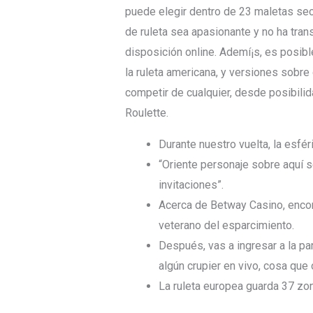
puede elegir dentro de 23 maletas secr
de ruleta sea apasionante y no ha tran
disposición online. Ademí¡s, es posib
la ruleta americana, y versiones sobre 
competir de cualquier, desde posibili
Roulette.
Durante nuestro vuelta, la esfér
“Oriente personaje sobre aquí se
invitaciones”.
Acerca de Betway Casino, encont
veterano del esparcimiento.
Después, vas a ingresar a la p
algún crupier en vivo, cosa que 
La ruleta europea guarda 37 zo