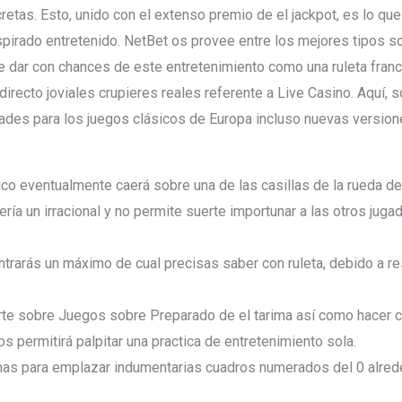
etas. Esto, unido con el extenso premio de el jackpot, es lo que
spirado entretenido. NetBet os provee entre los mejores tipos s
le dar con chances de este entretenimiento como una ruleta franc
directo joviales crupieres reales referente a Live Casino. Aquí, 
dades para los juegos clásicos de Europa incluso nuevas versio
ico eventualmente caerá sobre una de las casillas de la rueda de 
rí­a un irracional y no permite suerte importunar a las otros jugad
rarás un máximo de cual precisas saber con ruleta, debido a res
arte sobre Juegos sobre Preparado de el tarima así­ como hacer 
os permitirá palpitar una practica de entretenimiento sola.
nas para emplazar indumentarias cuadros numerados del 0 alred