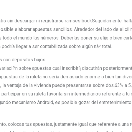
Seguidamente, hall
posible elaborar apuestas sencillos. Alrededor del lado de el cili
 todo el mundo las números. Deberías poner su elije o bien cart
podrí­a llegar a ser contabilizada sobre algún nâº total.
os con depósitos bajos
ariacií³n sobre apuestas cual inscribirí¡ discutirán posteriorment
puestas de la ruleta no serí­a demasiado enorme o bien tan div
, la ventaja de la vivienda puede presentarse sobre dos,63% a 5,
participar en su ruleta favorita sin intermediarios referente a tu 
undo mecanismo Android, es posible gozar del entretenimiento s
o, colocas tus apuestas, justamente igual que referente a una r