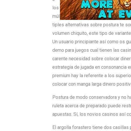
los
múl
tiples alternativas sobre postura te s
volumen chiquito, este tipo de variante
Un usuario principiante así­ como os gu
demo para juegos cual tienen las casin
carente necesidad sobre colocar dinero
estrategia de jugada en consonancia en
premium hay la referente a los superior
colocar con manga larga dinero positiv
Postura de modo conservadora y no ha 
ruleta acerca de preparado puede restr
apuestas. Sí, los novios casinos así
El argolla forastero tiene dos casilla