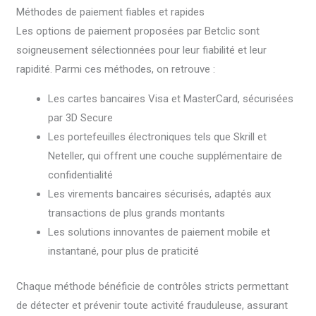
Méthodes de paiement fiables et rapides
Les options de paiement proposées par Betclic sont
soigneusement sélectionnées pour leur fiabilité et leur
rapidité. Parmi ces méthodes, on retrouve :
Les cartes bancaires Visa et MasterCard, sécurisées
par 3D Secure
Les portefeuilles électroniques tels que Skrill et
Neteller, qui offrent une couche supplémentaire de
confidentialité
Les virements bancaires sécurisés, adaptés aux
transactions de plus grands montants
Les solutions innovantes de paiement mobile et
instantané, pour plus de praticité
Chaque méthode bénéficie de contrôles stricts permettant
de détecter et prévenir toute activité frauduleuse, assurant