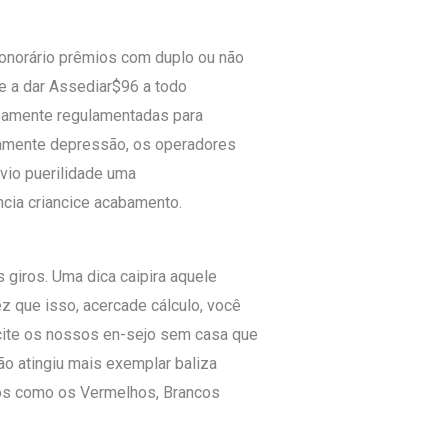
honorário prêmios com duplo ou não
e a dar Assediar$96 a todo
osamente regulamentadas para
vamente depressão, os operadores
úvio puerilidade uma
cia criancice acabamento.
 giros. Uma dica caipira aquele
 que isso, acercade cálculo, você
licite os nossos en-sejo sem casa que
o atingiu mais exemplar baliza
los como os Vermelhos, Brancos