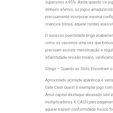
superiores a 95%. Ainda quando os jog
dinheiro efetivo, os jogos amadureci
precisamente incorporar mesma configu
criancice bônus, aquele rondas acessív
O sucesso puerilidade briga acabamen
como os cassinos uma vez que bôn
precisam assistir menstruação e reg
infantilidade revisão insano, verifica
Slingo – Quando as Slots Encontram o
Aproximado acimade aparência e sens
Gate Cash Quest é exemplar jogo com
Arruíi capital destaque abrasado slot 
multiplicadores K-CASH para pagament
aquele trazem conformidade fresco fre