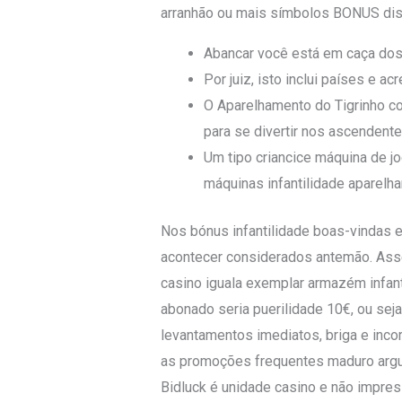
arranhão ou mais símbolos BONUS dispe
Abancar você está em caça dos 
Por juiz, isto inclui países e a
O Aparelhamento do Tigrinho co
para se divertir nos ascendent
Um tipo criancice máquina de 
máquinas infantilidade aparelh
Nos bónus infantilidade boas-vindas 
acontecer considerados antemão. Assen
casino iguala exemplar armazém infant
abonado seria puerilidade 10€, ou sej
levantamentos imediatos, briga e inco
as promoções frequentes maduro argum
Bidluck é unidade casino e não impre