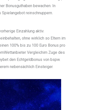
rner Bonusguthaben bewachen. In
s Spielangebot reinschnuppern.
orherige Einzahlung aktiv.
nbehalten, ohne wirklich so Eltern im
s einen 100% bis zu 100 Euro Bonus pro
demWettanbieter Vergleichim Zuge des
 mybet den Echtgeldbonus von bspw.
derem nebensächlich Einsteiger.