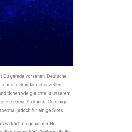
st Du gerade vorsehen. Deutsche
u musst sekundär gehirnzellen
nditionen wie gleichfalls unserem
spiele coeur. So kannst Du einige
abermal jedoch für einige Slots
as wirklich so genannter No