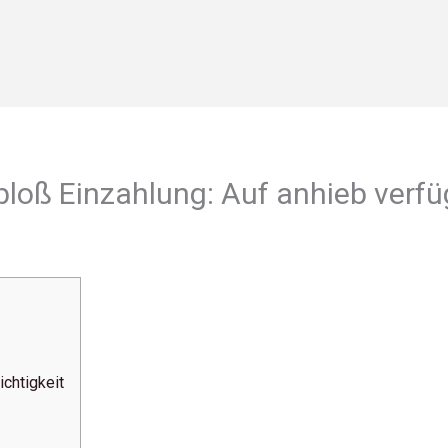
 bloß Einzahlung: Auf anhieb verf
ichtigkeit