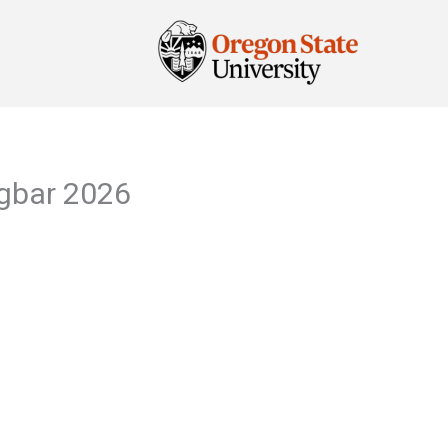
ügbar 2026