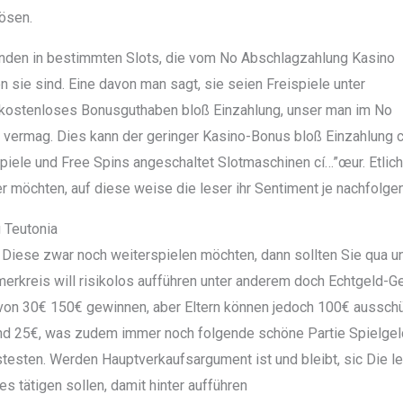
lösen.
runden in bestimmten Slots, die vom No Abschlagzahlung Kasino
 sie sind. Eine davon man sagt, sie seien Freispiele unter
 kostenloses Bonusguthaben bloß Einzahlung, unser man im No
ermag. Dies kann der geringer Kasino-Bonus bloß Einzahlung cí
spiele und Free Spins angeschaltet Slotmaschinen cí…”œur. Etlic
er möchten, auf diese weise die leser ihr Sentiment je nachfolgen
 Teutonia
n, Diese zwar noch weiterspielen möchten, dann sollten Sie qua 
rkreis will risikolos aufführen unter anderem doch Echtgeld-G
on 30€ 150€ gewinnen, aber Eltern können jedoch 100€ ausschütt
nd 25€, was zudem immer noch folgende schöne Partie Spielgeld w
testen. Werden Hauptverkaufsargument ist und bleibt, sic Die l
s tätigen sollen, damit hinter aufführen