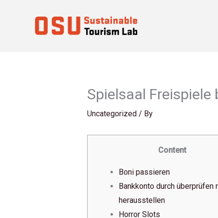
Skip
to
content
Spielsaal Freispiele
Uncategorized
/ By
Content
Boni passieren
Bankkonto durch überprüfen r
herausstellen
Horror Slots