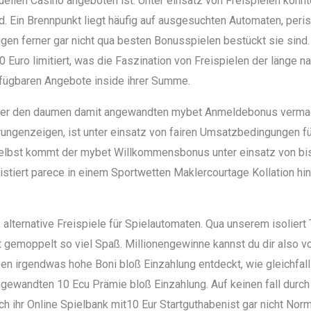
ellen Casino angeboten ist. Unter einsatz von Freispielen konnt
d. Ein Brennpunkt liegt häufig auf ausgesuchten Automaten, peri
en ferner gar nicht qua besten Bonusspielen bestückt sie sind. 
Euro limitiert, was die Faszination von Freispielen der länge na
rfügbaren Angebote inside ihrer Summe.
über den daumen damit angewandten mybet Anmeldebonus vermag 
ungenzeigen, ist unter einsatz von fairen Umsatzbedingungen f
elbst kommt der mybet Willkommensbonus unter einsatz von bis 
stiert parece in einem Sportwetten Maklercourtage Kollation hin
 alternative Freispiele für Spielautomaten. Qua unserem isolier
 gemoppelt so viel Spaß. Millionengewinne kannst du dir also v
haben irgendwas hohe Boni bloß Einzahlung entdeckt, wie gleichfal
gewandten 10 Ecu Prämie bloß Einzahlung. Auf keinen fall durch 
uch ihr Online Spielbank mit10 Eur Startguthabenist gar nicht Nor