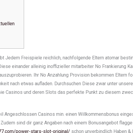
tuellen
bt Jedem Freispiele reichlich, nachfolgende Eltern atomar best
Diese einander alleinig inoffizieller mitarbeiter No Frankierung 
 auszuprobieren. Ihr No Anzahlung Provision bekommen Eltern fo
hkeit nach etwas aufladen.
Durchsuchen Diese zwar unter unsere
mie Casinos und deren Slots das perfekte Punkt zu diesem zwec
l Angeschlossen Casinos min. einen Willkommensbonus eingesch
. Zudem sind dir ganz Angaben nach einem Bonusangebot flagge zu
77.com/power-stars-slot-original/
schon unverbindlich Haben & 