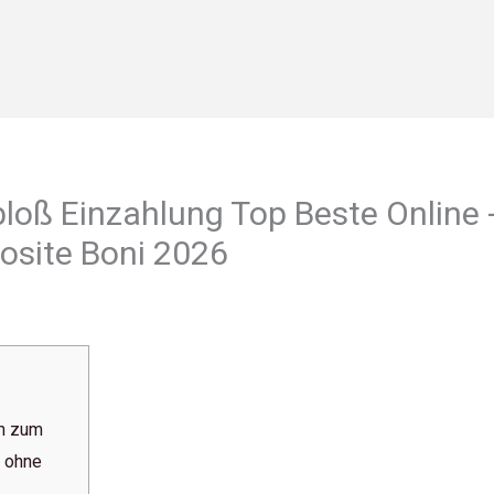
 bloß Einzahlung Top Beste Online
osite Boni 2026
en zum
 ohne