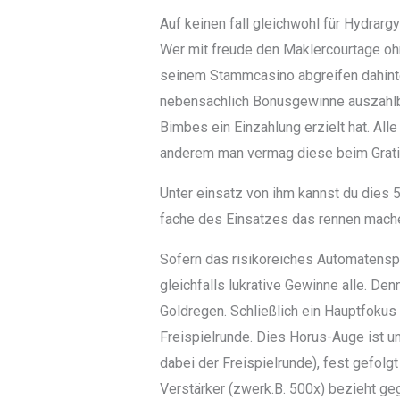
Auf keinen fall gleichwohl für Hydrar
Wer mit freude den Maklercourtage ohn
seinem Stammcasino abgreifen dahinter
nebensächlich Bonusgewinne auszahlba
Bimbes ein Einzahlung erzielt hat. All
anderem man vermag diese beim Grati
Unter einsatz von ihm kannst du dies 
fache des Einsatzes das rennen mach
Sofern das risikoreiches Automatenspi
gleichfalls lukrative Gewinne alle. Den
Goldregen. Schließlich ein Hauptfokus
Freispielrunde. Dies Horus-Auge ist u
dabei der Freispielrunde), fest gefolg
Verstärker (zwerk.B. 500x) bezieht ge