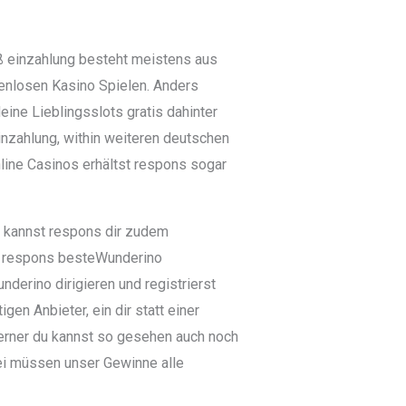
ß einzahlung besteht meistens aus
tenlosen Kasino Spielen. Anders
eine Lieblingsslots gratis dahinter
nzahlung, within weiteren deutschen
line Casinos erhältst respons sogar
, kannst respons dir zudem
t respons besteWunderino
nderino dirigieren und registrierst
gen Anbieter, ein dir statt einer
Ferner du kannst so gesehen auch noch
ei müssen unser Gewinne alle