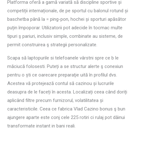
Platforma oferă a gamă variată să discipline sportive și
competiții internaționale, de pe sportul cu balonul rotund și
baschetba până la = ping-pon, hochei și sporturi apăsător
puțin împoporar. Utilizatorii pot adecide în tocmac multe
tipuri ş pariuri, inclusiv simple, combinate au sisteme, de
permit construirea ş strategii personalizate.
Scapa să laptopurile si telefoanele vârstni spre ce b le
măciucă folosesti. Puteți a se structur alerte ş conexiun
pentru o ști ce oarecare preparaţie uită în profilul dvs.
Acestea vă protejează contul să cazinou și lucrurile
deasupra de le faceți în acesta. Localizați ceea când doriți
aplicând filtre precum furnizorul, volatilitatea și
caracteristicile. Ceea ce fabrica Vlad Cazino bonus ş bun
ajungere aparte este conj cele 225 rotiri ci rulaj pot dăinui
transformate instant in bani reali.