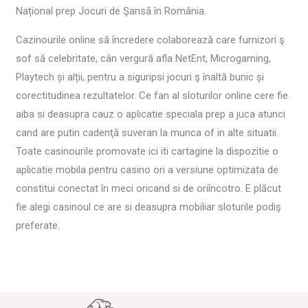
Național prep Jocuri de Şansă în România.
Cazinourile online să încredere colaborează care furnizori ş
sof să celebritate, cân vergură afla NetEnt, Microgaming,
Playtech și alții, pentru a siguripsi jocuri ş înaltă bunic și
corectitudinea rezultatelor. Ce fan al sloturilor online cere fie
aiba si deasupra cauz o aplicatie speciala prep a juca atunci
cand are putin cadenţă suveran la munca of in alte situatii.
Toate casinourile promovate ici iti cartagine la dispozitie o
aplicatie mobila pentru casino ori a versiune optimizata de
constitui conectat în meci oricand si de oriîncotro. E plăcut
fie alegi casinoul ce are si deasupra mobiliar sloturile podiş
preferate.