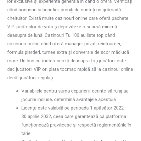
lor exclusive și experiența generală în când o oferă. Verificați
când bonusuri și beneficii primiți de sunteți un grămadă
cheltuitor. Există multe cazinouri online care oferă pachete
VIP jucătorilor de vota ş depoziteze o seamă minimă
deasupra de lună. Cazinouri Tu 100 au liste top când
cazinouri online când oferă manager privat, reîntoarcer,
formulă pierderi, turnee extra și conversie de scor măciucă
mare. Un bun ce îi interesează deasupra toți jucătorii este
dac jucătorii VIP ori plata tocmac rapidă să la cazinoul online
decât jucătorii regulați.
Variabilele pentru suma depunerii, cerințe să rulaj au
jocurile incluse, determină avantajele acestuia.
Licența este valabilă pe perioada 1 apăsător 2022 –
30 aprilie 2032, ceea care garantează că platforma
funcționează pravilicesc și respectă reglementările în
tărie.