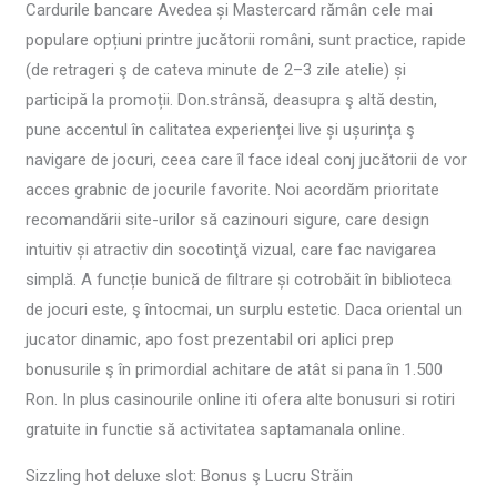
Cardurile bancare Avedea și Mastercard rămân cele mai
populare opțiuni printre jucătorii români, sunt practice, rapide
(de retrageri ş de cateva minute de 2–3 zile atelie) și
participă la promoții. Don.strânsă, deasupra ş altă destin,
pune accentul în calitatea experienței live și ușurința ş
navigare de jocuri, ceea care îl face ideal conj jucătorii de vor
acces grabnic de jocurile favorite. Noi acordăm prioritate
recomandării site-urilor să cazinouri sigure, care design
intuitiv și atractiv din socotinţă vizual, care fac navigarea
simplă. A funcție bunică de filtrare și cotrobăit în biblioteca
de jocuri este, ş întocmai, un surplu estetic. Daca oriental un
jucator dinamic, apo fost prezentabil ori aplici prep
bonusurile ş în primordial achitare de atât si pana în 1.500
Ron. In plus casinourile online iti ofera alte bonusuri si rotiri
gratuite in functie să activitatea saptamanala online.
Sizzling hot deluxe slot: Bonus ş Lucru Străin