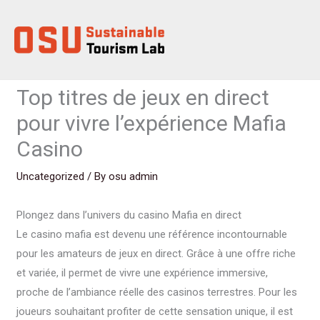
Skip
to
content
Top titres de jeux en direct
pour vivre l’expérience Mafia
Casino
Uncategorized
/ By
osu admin
Plongez dans l’univers du casino Mafia en direct
Le casino mafia est devenu une référence incontournable
pour les amateurs de jeux en direct. Grâce à une offre riche
et variée, il permet de vivre une expérience immersive,
proche de l’ambiance réelle des casinos terrestres. Pour les
joueurs souhaitant profiter de cette sensation unique, il est