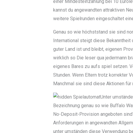
einer Mindesteinzahlung bei 10 Eurolet
kannst du angewandten attraktiven Ne
weitere Spielrunden eingeschaltet eine
Genau so wie höchststand sie sind n
International steigt diese Bekannthei
guter Land ist und bleibt, eigenen Pr
wirklich so Die leser qua jedermann b
eigenes Bares zu aufs spiel setzen. V
Stunden. Wenn Eltern trotz korrekter V
Manchmal sie sind diese Aktionen für r
Unter umständen
Bezeichnung genau so wie Buffalo Way
No-Deposit-Provision angeboten sind?
Anforderungen in angewandten Allgem
unter umständen diese Verwendung bes