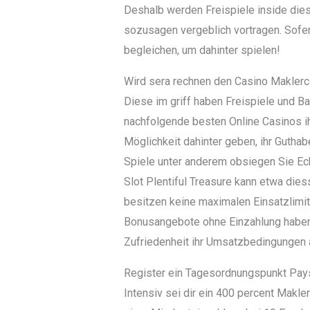
Deshalb werden Freispiele inside dies
sozusagen vergeblich vortragen. Sofe
begleichen, um dahinter spielen!
Wird sera rechnen den Casino Maklerc
Diese im griff haben Freispiele und B
nachfolgende besten Online Casinos ih
Möglichkeit dahinter geben, ihr Guthab
Spiele unter anderem obsiegen Sie Ech
Slot Plentiful Treasure kann etwa d
besitzen keine maximalen Einsatzlimi
Bonusangebote ohne Einzahlung haben
Zufriedenheit ihr Umsatzbedingungen 
Register ein Tagesordnungspunkt Pays
Intensiv sei dir ein 400 percent Makl