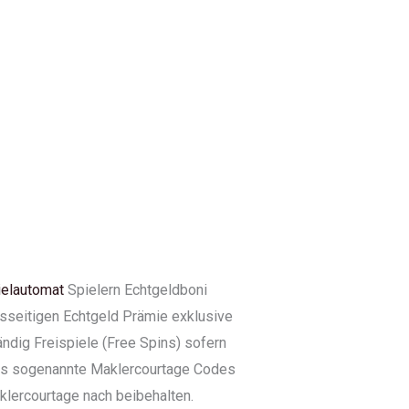
ielautomat
Spielern Echtgeldboni
esseitigen Echtgeld Prämie exklusive
dig Freispiele (Free Spins) sofern
os sogenannte Maklercourtage Codes
klercourtage nach beibehalten.