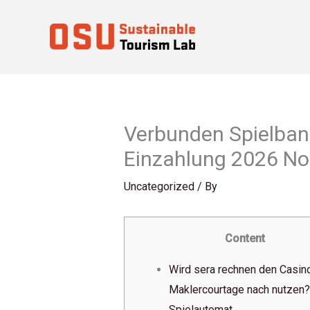
Skip
to
content
Verbunden Spielbank
Einzahlung 2026 No
Uncategorized
/ By
Content
Wird sera rechnen den Casin
Maklercourtage nach nutzen?
Spielautomat