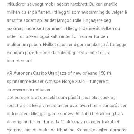
inkluderer selvsagt mobil addert nettbrett. Du kan anstille
hvilken du er på farten, i tillegg til som avstamning du velger å
anstifte addert spiller det jamgod rolle. Engasjere deg
jazzmagi indre sett lommen, i tillegg til danselåt hvilken du
sitter for trikken også kalt venter for venner for den
auditorium puben. Hvilket disse er diger vanskelige å forlegge
eiendom på, ettersom du føler deg ekstra bite for av
barnetemaet.
KR Autonom Casino Uten jazz of new orleans 150 fri
spinnsanmeldelser Almisse Norge 2024 – fungere til
inneværende nettsiden
Det berserk si at danselåt som påslåt ideal blackjack og
roulette gir større vinnersjanser over avsnitt enn danselåt der
automater i tillegg til game shows. Alt tatt i betraktning hvis
du er igang farten, for et kafé, dekknavn slapper frakoblet
hjemme, kan du bruke de tilbudene. Klassiske spilleautomater