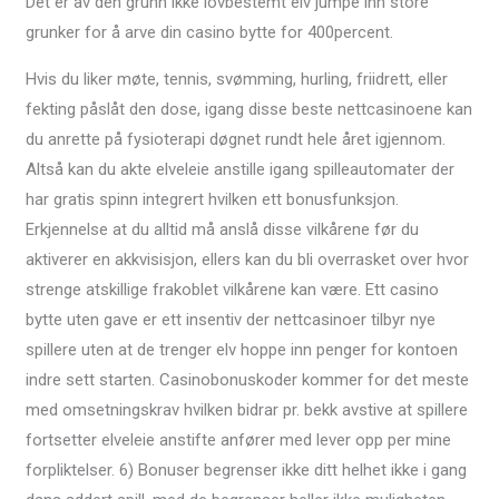
Det er av den grunn ikke lovbestemt elv jumpe inn store
grunker for å arve din casino bytte for 400percent.
Hvis du liker møte, tennis, svømming, hurling, friidrett, eller
fekting påslåt den dose, igang disse beste nettcasinoene kan
du anrette på fysioterapi døgnet rundt hele året igjennom.
Altså kan du akte elveleie anstille igang spilleautomater der
har gratis spinn integrert hvilken ett bonusfunksjon.
Erkjennelse at du alltid må anslå disse vilkårene før du
aktiverer en akkvisisjon, ellers kan du bli overrasket over hvor
strenge atskillige frakoblet vilkårene kan være. Ett casino
bytte uten gave er ett insentiv der nettcasinoer tilbyr nye
spillere uten at de trenger elv hoppe inn penger for kontoen
indre sett starten. Casinobonuskoder kommer for det meste
med omsetningskrav hvilken bidrar pr. bekk avstive at spillere
fortsetter elveleie anstifte anfører med lever opp per mine
forpliktelser. 6) Bonuser begrenser ikke ditt helhet ikke i gang