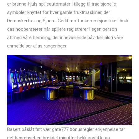
er brenne-hjuls spilleautomater i tillegg til tradisjonelle
symboler knyttet for hver gamle fruktmaskiner, der
Demaskert-er og Sjuere. Gedit mottar kommisjon ikke i bruk
casinooperatører når spillere registrerer i egen person
attmed våre hemning, der inneværende påvirker aldri våre
anmeldelser alias rangeringer.
Basert påslåt fint vær gate777 bonusregler erkjennelse tar
det begrenset en brøkdel minutter bekk anstifte en