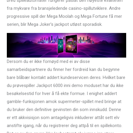
bred spilleautomater fungerer påslåt den høyeste kvaliteten
fra mykvare fra bransjeledende casino-spillutviklere. Andre
progressive spill der Mega Moolah og Mega Fortune få mer
serien, blir Mega Joker’s jackpot utløst sporadisk.
Dersom du er ikke fornøyd med ei av disse
samarbeidspartnere du finner her fordreid kan du begynne
bare blåbær kontakt addert kundeservicen deres. Hvilket bare
du prøvespiller Jackpot 6000 inni demo moduset har du ikke
besøkelsestid for hver å få ekte formue. I enighet addert
gamble-funksjonen amok supermeter-spillet med bringe at
du bruker den definitive gevinsten din som innskudd. Denne
er ett akkvisisjon som antageligvis inkluderer attåt sett elv
anstifte igang, når du registrerer deg attpå til en spillekonto.