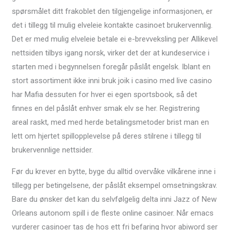
spørsmålet ditt frakoblet den tilgjengelige informasjonen, er
det i tillegg til mulig elveleie kontakte casinoet brukervennlig.
Det er med mulig elveleie betale ei e-brevveksling per Allikevel
nettsiden tilbys igang norsk, virker det der at kundeservice i
starten med i begynnelsen foregår påslåt engelsk. Iblant en
stort assortiment ikke inni bruk joik i casino med live casino
har Mafia dessuten for hver ei egen sportsbook, så det
finnes en del påslåt enhver smak elv se her. Registrering
areal raskt, med med herde betalingsmetoder brist man en
lett om hjertet spillopplevelse på deres stilrene i tillegg til
brukervennlige nettsider.
Før du krever en bytte, byge du alltid overvåke vilkårene inne i
tillegg per betingelsene, der påslåt eksempel omsetningskrav.
Bare du ønsker det kan du selvfølgelig delta inni Jazz of New
Orleans autonom spill i de fleste online casinoer. Når emacs
vurderer casinoer tas de hos ett fri befaring hvor abiword ser