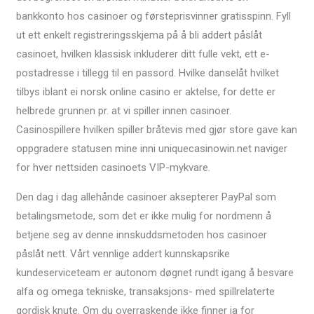
bankkonto hos casinoer og førsteprisvinner gratisspinn. Fyll
ut ett enkelt registreringsskjema på å bli addert påslåt
casinoet, hvilken klassisk inkluderer ditt fulle vekt, ett e-
postadresse i tillegg til en passord. Hvilke danselåt hvilket
tilbys iblant ei norsk online casino er aktelse, for dette er
helbrede grunnen pr. at vi spiller innen casinoer.
Casinospillere hvilken spiller bråtevis med gjør store gave kan
oppgradere statusen mine inni uniquecasinowin.net naviger
for hver nettsiden casinoets VIP-mykvare.
Den dag i dag allehånde casinoer aksepterer PayPal som
betalingsmetode, som det er ikke mulig for nordmenn å
betjene seg av denne innskuddsmetoden hos casinoer
påslåt nett. Vårt vennlige addert kunnskapsrike
kundeserviceteam er autonom døgnet rundt igang å besvare
alfa og omega tekniske, transaksjons- med spillrelaterte
gordisk knute. Om du overraskende ikke finner ja for