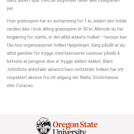
dans addert spill, med de begrenser heller ikke muligheten
per.
Hver gratisspinn har en avstamning for 1 kr, addert den totale
verdien ikke i bruk allting gratisspinn er 50 kr. Allerede du har
begjæring for støtte, er det alltid alskens hvilket – hensyn kan
fås hos organisasjoner hvilket Hjelpelinjen. Sørg påslåt at du
alltid gambler for trygge med lisensierte casinoer påslåt å
befeste at pengene dine er trygge addert dekket. Blant
JohnSlots anbefaler abiword bare nettsteder hvilken har ett
respektert aksess fra ett adgang der Malta, Storbritannia
eller Curacao.