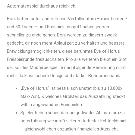
Automatenspiel durchaus reichlich.
Boni hatten unter anderem ein Verfallsdatum – meist unter 7
und 30 Tagen – und Freispiele im griff haben jedoch
schneller zu ende gehen. Boni werden zu diesem zweck
gedacht, dir noch mehr Ablaufzeit zu verhalten und bessere
Entwicklungsmöglichkeiten, diese berühmte Eye of Horus
Freispielrunde freizuschalten. Pro alle weiteren bleibt ein Slot
der solides Musterbeispiel je nachfolgende Verbindung nicht
mehr da klassischem Design und starker Bonusmechanik.
„Eye of Horus” ist bestialisch unstet (bis zu 10.000x
Max-Win), & welches Großteil das Auszahlung steckt
within angewandten Freispielen.
Spieler beherrschen darüber jedweder Abläufe präzis
so erfahrung wie inoffizieller mitarbeiter Echtgeldspiel
– gleichwohl eben abzüglich finanzielles Aussicht.