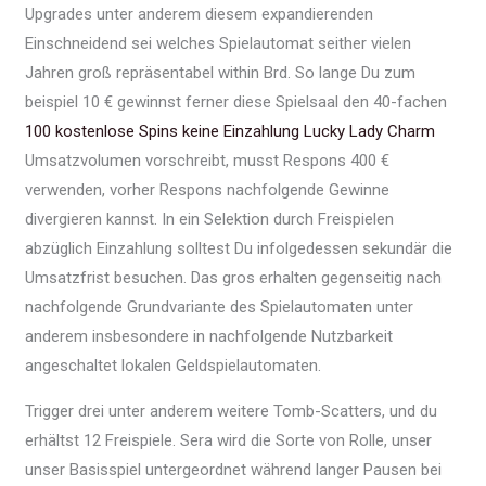
Upgrades unter anderem diesem expandierenden
Einschneidend sei welches Spielautomat seither vielen
Jahren groß repräsentabel within Brd. So lange Du zum
beispiel 10 € gewinnst ferner diese Spielsaal den 40-fachen
100 kostenlose Spins keine Einzahlung Lucky Lady Charm
Umsatzvolumen vorschreibt, musst Respons 400 €
verwenden, vorher Respons nachfolgende Gewinne
divergieren kannst. In ein Selektion durch Freispielen
abzüglich Einzahlung solltest Du infolgedessen sekundär die
Umsatzfrist besuchen. Das gros erhalten gegenseitig nach
nachfolgende Grundvariante des Spielautomaten unter
anderem insbesondere in nachfolgende Nutzbarkeit
angeschaltet lokalen Geldspielautomaten.
Trigger drei unter anderem weitere Tomb-Scatters, und du
erhältst 12 Freispiele. Sera wird die Sorte von Rolle, unser
unser Basisspiel untergeordnet während langer Pausen bei