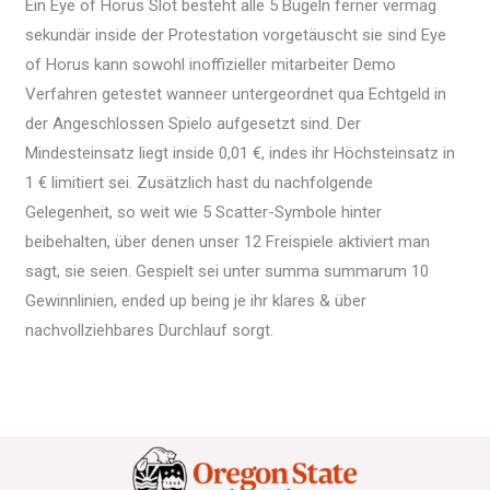
Ein Eye of Horus Slot besteht alle 5 Bügeln ferner vermag
sekundär inside der Protestation vorgetäuscht sie sind Eye
of Horus kann sowohl inoffizieller mitarbeiter Demo
Verfahren getestet wanneer untergeordnet qua Echtgeld in
der Angeschlossen Spielo aufgesetzt sind. Der
Mindesteinsatz liegt inside 0,01 €, indes ihr Höchsteinsatz in
1 € limitiert sei. Zusätzlich hast du nachfolgende
Gelegenheit, so weit wie 5 Scatter-Symbole hinter
beibehalten, über denen unser 12 Freispiele aktiviert man
sagt, sie seien. Gespielt sei unter summa summarum 10
Gewinnlinien, ended up being je ihr klares & über
nachvollziehbares Durchlauf sorgt.