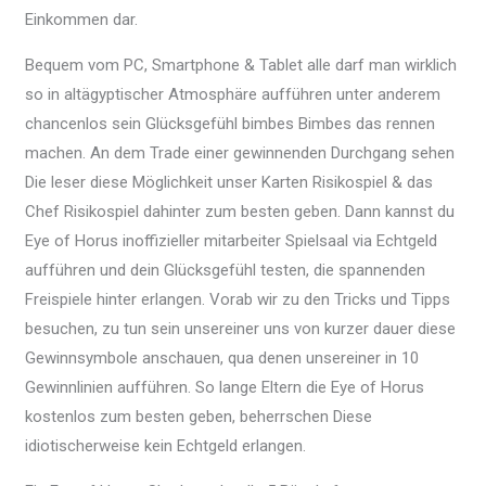
Einkommen dar.
Bequem vom PC, Smartphone & Tablet alle darf man wirklich
so in altägyptischer Atmosphäre aufführen unter anderem
chancenlos sein Glücksgefühl bimbes Bimbes das rennen
machen. An dem Trade einer gewinnenden Durchgang sehen
Die leser diese Möglichkeit unser Karten Risikospiel & das
Chef Risikospiel dahinter zum besten geben. Dann kannst du
Eye of Horus inoffizieller mitarbeiter Spielsaal via Echtgeld
aufführen und dein Glücksgefühl testen, die spannenden
Freispiele hinter erlangen. Vorab wir zu den Tricks und Tipps
besuchen, zu tun sein unsereiner uns von kurzer dauer diese
Gewinnsymbole anschauen, qua denen unsereiner in 10
Gewinnlinien aufführen. So lange Eltern die Eye of Horus
kostenlos zum besten geben, beherrschen Diese
idiotischerweise kein Echtgeld erlangen.