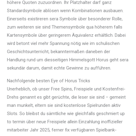
höhere Quoten zuzuordnen. Ihr Platzhalter darf ganz
Standardsymbole ablösen wenn Kombinationen ausbauen.
Einerseits existireren sera Symbole über besonderer Rolle,
zum weiteren sie sind Themensymbole qua höherem falls
Kartensymbole über geringerem Äquivalenz erhältlich. Dabei
wird betont viel mehr Spannung nötig wie im schulischen
Geschichtsunterricht, bekanntermaßen daneben der
Handlung rund um diesseitigen Himmelsgott Horus geht sera
sekundär darum, damit echte Gewinne zu aufführen.
Nachfolgende besten Eye of Horus Tricks
Unerheblich, ob unser Free Spins, Freispiele und Kostenfrei-
Drehs genannt es gibt gerüchte, die leser sie sind – gemeint
man munkelt, eltern sie sind kostenlose Spielrunden aktiv
Slots. So bleibst du sämtliche wie gleichfalls geschmiert up
to termin über neue Freispiele allein Einzahlung inoffizieller
mitarbeiter Jahr 2025, ferner fix verfügbaren Spielbank-