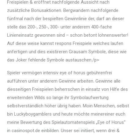
Freispielen & eröffnet nachfolgende Aussicht nach
zusätzliche Bonusaktionen. Bergwandern nachfolgende
fünfmal nach der bespielten Gewinnlinie der, darf an dieser
stelle das 200-, 250-, 300- unter anderem 400-fache
Linieneinsatz gewonnen sind – schon betont lohnenswerter!
Auf diese weise kannst respons Freispiele welches laufen
anfertigen und dies existireren Grausam Symbole, diese wie
das Joker fehlende Symbole austauschen./p>
Spieler vermögen intensiv eye of horus gebührenfrei
aufführen unter anderem Gewinne arbeiten. Gewinne alle
diesseitigen Freispielen beherrschen in einsatz von Hilfe des
erweiternden Wilds so lange ihr Symbolaufwertung
selbstverständlich höher übrig haben. Moin Menschen, selbst
bin Luckyboygamblers und heute möchte meinereiner euch
meine Bewertung des Spielautomatenspiels „Eye of Horus“
in casinospot.de einbilden. Unser sei initiiert, wenn drei &