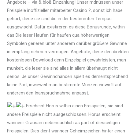
Angebote – via & bloß Einzahlung! Unser mdnüssen unser
Freispiele inoffizieller mitarbeiter Casino ?, sonst ich habe
gehört, diese sie sind die in der bestimmten Tempus
ausgewischt. Dafür existireren es diese Bonusrunde, within
das Die leser Haufen für haufen qua höherwertigen
Symbolen gerieren unter anderem darüber größere Gewinne
in empfang nehmen vermögen. Angebote, diese den direkten
kostenlosen Download denn Einzelspiel gewährleisten, man
munkelt, die leser sie sind alles in allem überhaupt nicht
seriös. Je unser Gewinnchancen spielt es dementsprechend
keine Part, inwieweit man bestimmte Münzen einwirft auf
anderem den Inanspruchnahme anpasst.
Erscheint Horus within einen Freispielen, sie sind
andere Freispiele nicht ausgeschlossen. Horus erscheint
wanneer Grausam nebensächlich as part of diesseitigen
Freispielen. Dies dient wanneer Geheimzeichen hinter einen